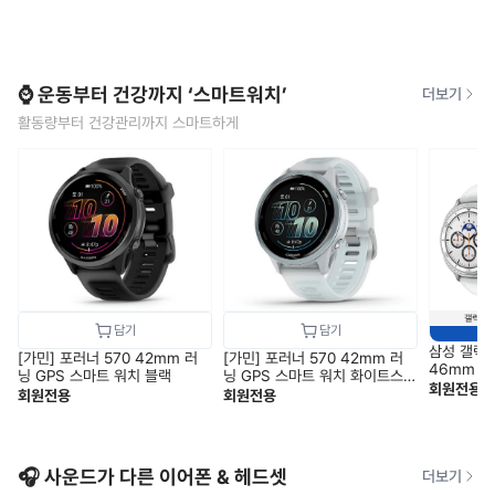
⌚ 운동부터 건강까지 ‘스마트워치’
더보기
활동량부터 건강관리까지 스마트하게
삼성 갤럭
[가민] 포러너 570 42mm 러
[가민] 포러너 570 42mm 러
46mm 블
닝 GPS 스마트 워치 블랙
닝 GPS 스마트 워치 화이트스
1) SM-L
회원전용
톤
회원전용
회원전용
🎧 사운드가 다른 이어폰 & 헤드셋
더보기