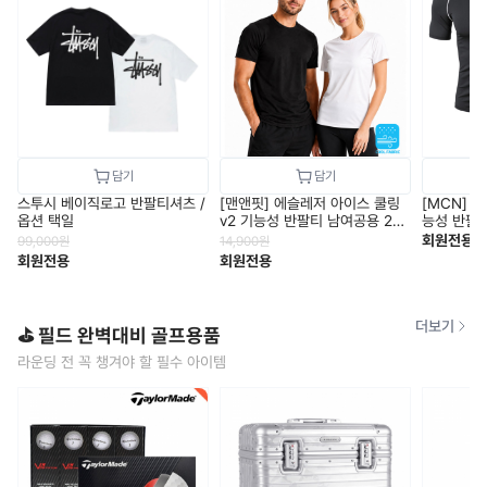
스투시 베이직로고 반팔티셔츠 /
[맨앤핏] 에슬레저 아이스 쿨링
[MCN] 
옵션 택일
v2 기능성 반팔티 남여공용 2컬
능성 반팔 냉
러 택1
회원전용
99,000
원
14,900
원
회원전용
회원전용
더보기
⛳ 필드 완벽대비 골프용품
라운딩 전 꼭 챙겨야 할 필수 아이템