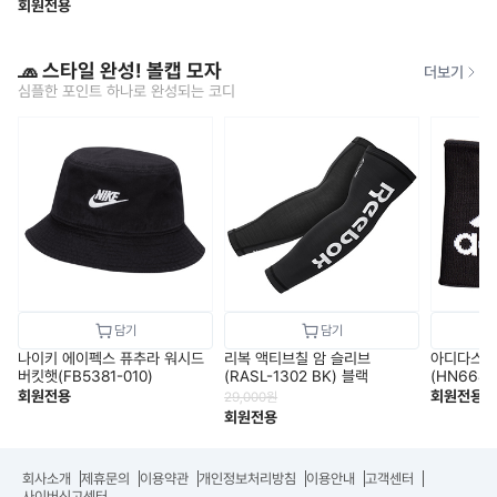
회원전용
🧢 스타일 완성! 볼캡 모자
더보기
심플한 포인트 하나로 완성되는 코디
나이키 에이펙스 퓨추라 워시드
리복 액티브칠 암 슬리브
아디다스 
버킷햇(FB5381-010)
(RASL-1302 BK) 블랙
(HN6687
회원전용
회원전용
29,000
원
회원전용
회사소개
제휴문의
이용약관
개인정보처리방침
이용안내
고객센터
사이버신고센터