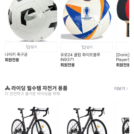
나이키 축구공
유로24 클럽 화이트블루
[Donic]
IN9371
PlayerSe
회원전용
회원전용
회원전용
🚴 라이딩 필수템 자전거 용품
더보기
더 안전하고 즐거운 라이딩을 위해