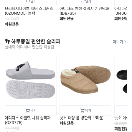
브리티시나이츠 헥터 스니커즈
아디다스 여성 갤럭시 7 런닝화
아디다스 
(0ZONMDL) 블랙
(ID8765)
(JI4600)
회원전용
회원전용
69,000
원
회원전용
👣 하루종일 편안한 슬리퍼
더보기
실내외 어디서나 편안한 착용감
아디다스 아딜렛 샤워 슬리퍼
낫소 패딩 폼 방한화 브라운
낫소 데이
(GZ3775)
회원전용
16,000
원
39,000
원
회원전용