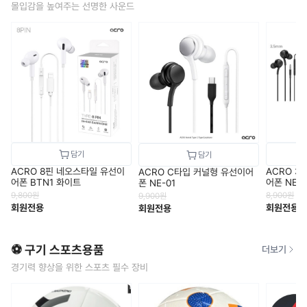
몰입감을 높여주는 선명한 사운드
ACRO 8핀 네오스타일 유선이
ACRO 3
ACRO C타입 커널형 유선이어
어폰 BTN1 화이트
어폰 NE-0
폰 NE-01
9,800
원
8,900
원
9,900
원
회원전용
회원전용
회원전용
⚽ 구기 스포츠용품
더보기
경기력 향상을 위한 스포츠 필수 장비