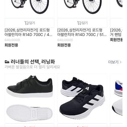
[2026,삼천리자전거] 로드형
[2026,삼천리자전거] 로드형
[2026,
아팔란치아 R14D 700C / 470
아팔란치아 R14D 700C / 510
거 팬텀 HX
size / 11.6kg
size / 11.6kg
겸용 / 25
회원전용
640,000
원
640,000
원
송
회원전용
회원전용
👟 러너들의 선택, 러닝화
더보기
가벼운 발걸음으로 더 멀리 달리세요