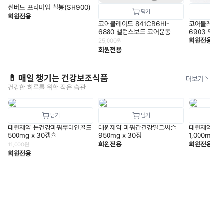
썬버드 프리미엄 철봉(SH900)
회원전용
코어블레이드 841CB6HI-
코어블레이드
6880 밸런스보드 코어운동
6903 엑
루
회원전용
25,000
원
회원전용
💊 매일 챙기는 건강보조식품
더보기
건강한 하루를 위한 작은 습관
대원제약 눈건강파워루테인골드
대원제약 파워간건강밀크씨슬
대원제약 
500mg x 30캡슐
950mg x 30정
1,000mg
회원전용
회원전용
11,000
원
회원전용