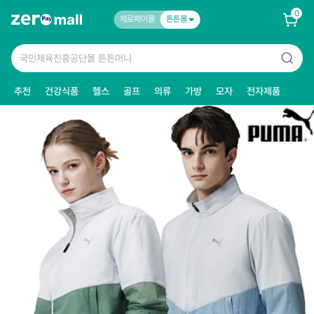
0
제로페이몰
튼튼몰
추천
건강식품
헬스
골프
의류
가방
모자
전자제품