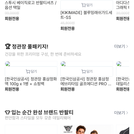
스투시 베이직로고 반팔티셔츠 /
아디다스 M 
옵션 택일
그래픽 티(
[KIKIMADE] 블루밍래쉬가드세
99,000
원
39,000
원
트-SS
회원전용
회원전용
45,800
원
회원전용
🏆 정관장 풀패키지!
더보기
건강을 위한 프리미엄 구성, 한 번에 준비하세요
[한국인삼공사] 정관장 홍삼정화
[한국인삼공사] 정관장 홍삼정
[한국인삼
액 100g x 1병 + 쇼핑백
에브리타임 골프에디션 PRO V1
데일리스틱 1
+ 쇼핑백
핑백
회원전용
회원전용
회원전용
👕 입는 순간 완성 브랜드 반팔티
더보기
편안함과 스타일을 모두 갖춘 데일리웨어