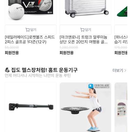
[테일러메이드]로켓볼즈 스피드
[마크앤로나] 트렁크 알루미늄
[위너스피릿
2피스 골프공 1더즌(12구)
상단 오픈 20인치 여행용 골프
습기 리얼스
캐리어
55,000
원
1,280,000
원
175,000
원
회원전용
회원전용
회원전용
💪 집도 헬스장처럼! 홈트 운동기구
더보기
언제 어디서나 시작하는 나만의 운동 루틴