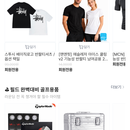
스투시 베이직로고 반팔티셔츠 /
[맨앤핏] 에슬레저 아이스 쿨링
[MCN] 
옵션 택일
v2 기능성 반팔티 남여공용 2컬
능성 반팔 냉
러 택1
회원전용
99,000
원
14,900
원
회원전용
회원전용
더보기
⛳ 필드 완벽대비 골프용품
라운딩 전 꼭 챙겨야 할 필수 아이템