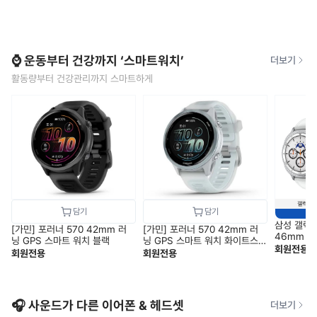
⌚ 운동부터 건강까지 ‘스마트워치’
더보기
활동량부터 건강관리까지 스마트하게
삼성 갤럭
[가민] 포러너 570 42mm 러
[가민] 포러너 570 42mm 러
46mm 블
닝 GPS 스마트 워치 블랙
닝 GPS 스마트 워치 화이트스
1) SM-L
회원전용
톤
회원전용
회원전용
🎧 사운드가 다른 이어폰 & 헤드셋
더보기