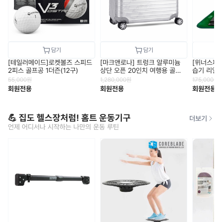
[테일러메이드]로켓볼즈 스피드
[마크앤로나] 트렁크 알루미늄
[위너스피릿
2피스 골프공 1더즌(12구)
상단 오픈 20인치 여행용 골프
습기 리얼스
캐리어
55,000
원
1,280,000
원
175,000
원
회원전용
회원전용
회원전용
💪 집도 헬스장처럼! 홈트 운동기구
더보기
언제 어디서나 시작하는 나만의 운동 루틴