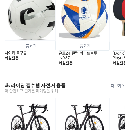
나이키 축구공
유로24 클럽 화이트블루
[Donic]
IN9371
PlayerSe
회원전용
회원전용
회원전용
🚴 라이딩 필수템 자전거 용품
더보기
더 안전하고 즐거운 라이딩을 위해