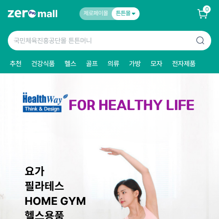
0
제로페이몰
튼튼몰
추천
건강식품
헬스
골프
의류
가방
모자
전자제품