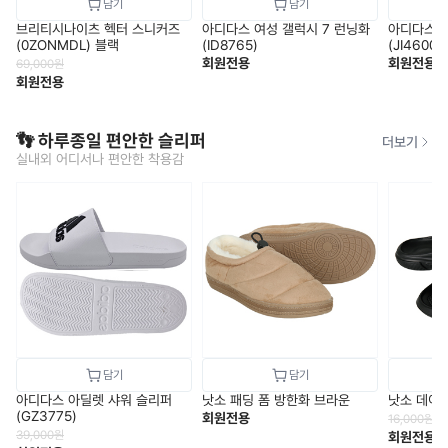
브리티시나이츠 헥터 스니커즈
아디다스 여성 갤럭시 7 런닝화
아디다스 
(0ZONMDL) 블랙
(ID8765)
(JI4600)
회원전용
회원전용
69,000
원
회원전용
👣 하루종일 편안한 슬리퍼
더보기
실내외 어디서나 편안한 착용감
아디다스 아딜렛 샤워 슬리퍼
낫소 패딩 폼 방한화 브라운
낫소 데이
(GZ3775)
회원전용
16,000
원
39,000
원
회원전용