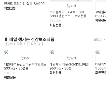
썬버드 프리미엄 철봉(SH900)
회원전용
코어블레이드 841CB6HI-
코어블레이드
6880 밸런스보드 코어운동
6903 엑
루
회원전용
25,000
원
회원전용
💊 매일 챙기는 건강보조식품
더보기
건강한 하루를 위한 작은 습관
대원제약 눈건강파워루테인골드
대원제약 파워간건강밀크씨슬
대원제약 
500mg x 30캡슐
950mg x 30정
1,000mg
회원전용
회원전용
11,000
원
회원전용