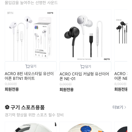
몰입감을 높여주는 선명한 사운드
ACRO 8핀 네오스타일 유선이
ACRO 3
ACRO C타입 커널형 유선이어
어폰 BTN1 화이트
어폰 NE-0
폰 NE-01
9,800
원
8,900
원
9,900
원
회원전용
회원전용
회원전용
⚽ 구기 스포츠용품
더보기
경기력 향상을 위한 스포츠 필수 장비