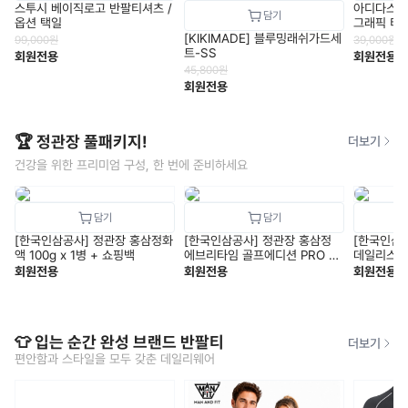
스투시 베이직로고 반팔티셔츠 /
아디다스 M 
옵션 택일
그래픽 티(
[KIKIMADE] 블루밍래쉬가드세
99,000
원
39,000
원
트-SS
회원전용
회원전용
45,800
원
회원전용
🏆 정관장 풀패키지!
더보기
건강을 위한 프리미엄 구성, 한 번에 준비하세요
[한국인삼공사] 정관장 홍삼정화
[한국인삼공사] 정관장 홍삼정
[한국인삼
액 100g x 1병 + 쇼핑백
에브리타임 골프에디션 PRO V1
데일리스틱 1
+ 쇼핑백
핑백
회원전용
회원전용
회원전용
👕 입는 순간 완성 브랜드 반팔티
더보기
편안함과 스타일을 모두 갖춘 데일리웨어