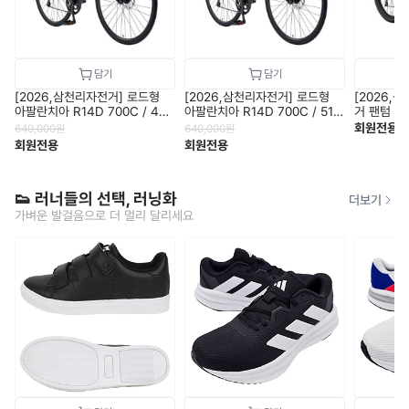
[2026,삼천리자전거] 로드형
[2026,삼천리자전거] 로드형
[2026,
아팔란치아 R14D 700C / 470
아팔란치아 R14D 700C / 510
거 팬텀 HX
size / 11.6kg
size / 11.6kg
겸용 / 25
회원전용
640,000
원
640,000
원
송
회원전용
회원전용
👟 러너들의 선택, 러닝화
더보기
가벼운 발걸음으로 더 멀리 달리세요