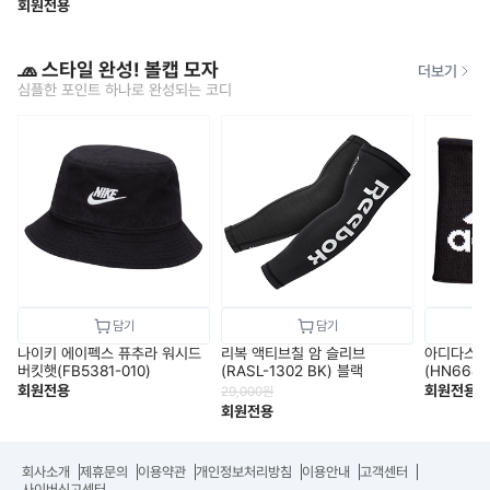
회원전용
🧢 스타일 완성! 볼캡 모자
더보기
심플한 포인트 하나로 완성되는 코디
나이키 에이펙스 퓨추라 워시드
리복 액티브칠 암 슬리브
아디다스 
버킷햇(FB5381-010)
(RASL-1302 BK) 블랙
(HN6687
회원전용
회원전용
29,000
원
회원전용
회사소개
제휴문의
이용약관
개인정보처리방침
이용안내
고객센터
사이버신고센터