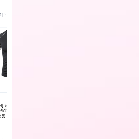
기
N] 남녀공용 아이스터치 기능성
[MCN] 매쉬&아이스터치 반팔 베이스
[MCN
냉감셔츠(IN-11)
레이어 슬림핏 2종택1
어 커버
전용
회원전용
43,000
회원전