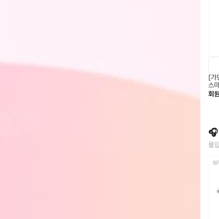
[가
스마
회

몰입