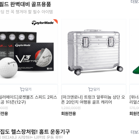
더보
 필드 완벽대비 골프용품
딩 전 꼭 챙겨야 할 필수 아이템
일러메이드]로켓볼즈 스피드 2피스
[마크앤로나] 트렁크 알루미늄 상단 오
[위너
공 1더즌(12구)
픈 20인치 여행용 골프 캐리어
리얼스
000
원
1,280,000
원
175,0
원전용
회원전용
회원
 집도 헬스장처럼! 홈트 운동기구
더보
 어디서나 시작하는 나만의 운동 루틴