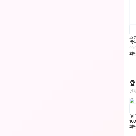
스투
택
99,
회

건강
[한
회