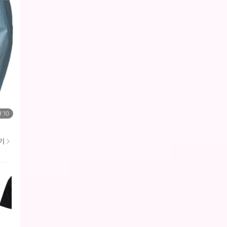
/
10
기