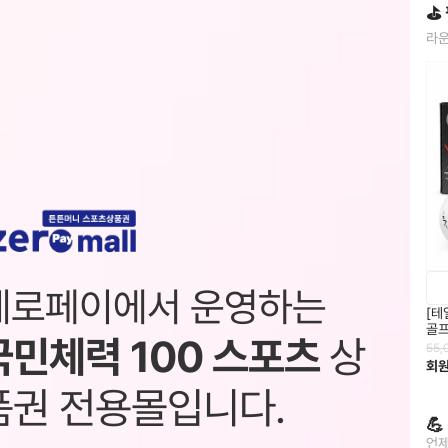
⛳
라운
제로페이에서 운영하는
[테
골프
국민체력 100 스포츠
상
55,
회
품권 전용몰입니다.

언제