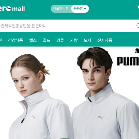
제로페이몰
튼튼몰
천
건강식품
헬스
골프
의류
가방
모자
전자제품