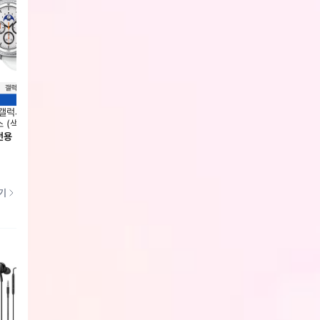
갤럭시 워치8 클래식 46mm 블
삼성 갤럭시 워치8 44mm 블루투스
삼성 갤
 (색상 2종 택1) SM-L500N
(색상 2종 택1) SM-L330N
(색상 
전용
회원전용
회원전
기