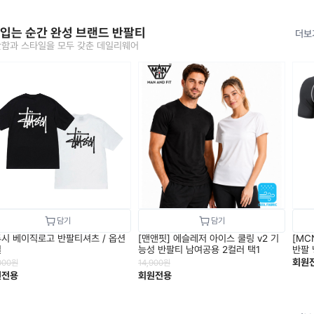
 입는 순간 완성 브랜드 반팔티
더보
함과 스타일을 모두 갖춘 데일리웨어
시 베이직로고 반팔티셔츠 / 옵션
[맨앤핏] 에슬레저 아이스 쿨링 v2 기
[MC
일
능성 반팔티 남여공용 2컬러 택1
반팔 
회원
000
원
14,900
원
원전용
회원전용