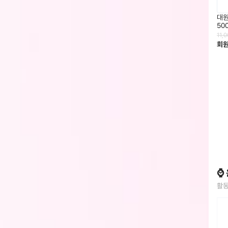
대
50
11,
회
⌚
활동