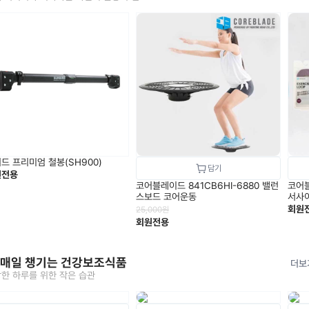
드 프리미엄 철봉(SH900)
원전용
코어블레이드 841CB6HI-6880 밸런
코어블
스보드 코어운동
서사
회원
25,000
원
회원전용
 매일 챙기는 건강보조식품
더보
한 하루를 위한 작은 습관