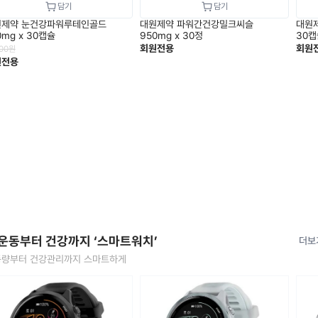
원제약 눈건강파워루테인골드
대원제약 파워간건강밀크씨슬
대원제
0mg x 30캡슐
950mg x 30정
30캡
회원전용
회원
000
원
원전용
 운동부터 건강까지 ‘스마트워치’
더보
량부터 건강관리까지 스마트하게