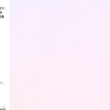
약 쏘팔옥타루테인 1,000mg x
대원제약 임팩트멀티비타민 500mg x
대원제약
슐
30정 x 3병
18,900
전용
회원전용
회원전
기