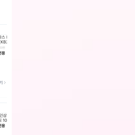
스 M FTB FIFA WC 맵 그래
아디다스 에센셜 스몰로고 싱글저지
아디다스
(KB2532)
티(JF1101)
(JX42
00
원
39,000
원
43,000
전용
회원전용
회원전
기
인삼공사] 정관장 홍삼기보 데일
[한국인삼공사] 정관장 홍삼정 에브리
[한국
 10ml x 20포 + 쇼핑백
타임 롱기스트 10ml x 10포 + 쇼핑백
전용
회원전
46,000
원
회원전용