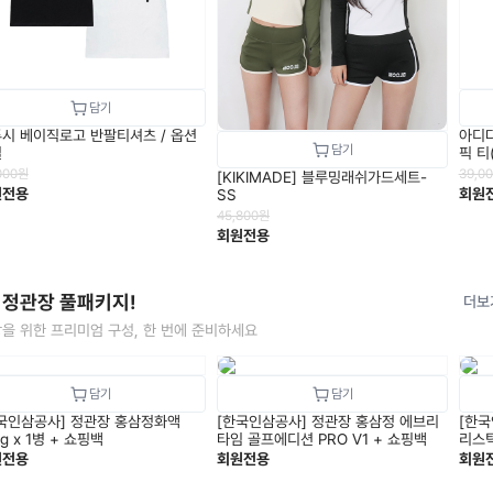
시 베이직로고 반팔티셔츠 / 옵션
아디다
일
픽 티
000
원
39,0
[KIKIMADE] 블루밍래쉬가드세트-
원전용
회원
SS
45,800
원
회원전용
 정관장 풀패키지!
더보
을 위한 프리미엄 구성, 한 번에 준비하세요
국인삼공사] 정관장 홍삼정화액
[한국인삼공사] 정관장 홍삼정 에브리
[한국
100g x 1병 + 쇼핑백
타임 골프에디션 PRO V1 + 쇼핑백
리스틱
원전용
회원전용
회원