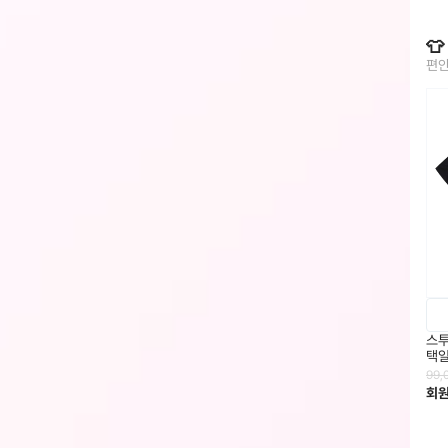

편안
스투
택
99,
회