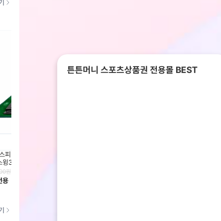
기
튼튼머니 스포츠상품권 전용몰 BEST
스피릿] 리얼 타격 골프 연습기
[엠지캐디] 마이캐디 MG3 레이저 에
[앰지캐
윙300 [국내제조]
이밍 골프거리측정기
형 시
00
원
299,000
원
299,00
전용
회원전용
회원전
기