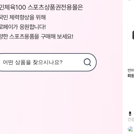
민체육100 스포츠상품권전용몰은
국민 체력향상을 위해
로페이가 응원합니다!
양한 스포츠용품을 구매해 보세요!
썬버
회

건강