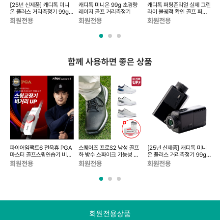
[25년 신제품] 캐디톡 미니
캐디톡 미니온 99g 초경량
캐디톡 퍼팅존리얼 실제 그린
온 플러스 거리측정기 99g
레이저 골프 거리측정기
라이 볼궤적 확인 골프 퍼팅
샤
초경량 삼각측정 레이저
연습기 매트
회원전용
회원전용
회원전용
함께 사용하면 좋은 상품
 스
파이어임팩트6 전욱휴 PGA
스퀘어즈 프로S2 남성 골프
[25년 신제품] 캐디톡 미니
마스터 골프스윙연습기 비거
화 방수 스파이크 기능성 플
온 플러스 거리측정기 99g
프
리 증가 LED스피드측정...
래그쉽 SQ-2402
초경량 삼각측정 레이저
4
회원전용
회원전용
회원전용
회원전용상품