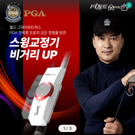
0
1
/
3