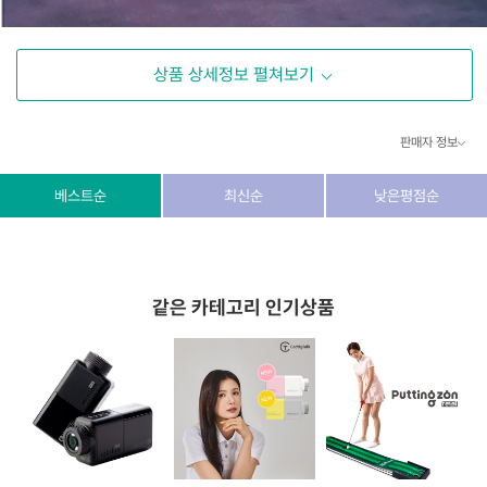
상품 상세정보 펼쳐보기
판매자 정보
상호/대표자
(주) 동이커머스
베스트순
최신순
낮은평점순
사업자 번호
346-87-03831
통신판매업 번호
제2026-고양덕양구-1438호
같은 카테고리 인기상품
이메일
dongeecom@naver.com
소재지
경기도 고양시 덕양구 꽃마을로64, 1235호