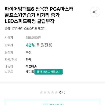
파이어임팩트6 전욱휴 PGA마스터
골프스윙연습기 비거리 증가
LED스피드측정 클럽부착
클럽 비거리증가 스윙스피드 체크기
시중가
189,000
원
%
회원전용
42
판매가
원산지
국산
과세/면세
과세
배송비
무료배송
브랜드
캐디톡
해당 브랜드 상품보기
0
/5