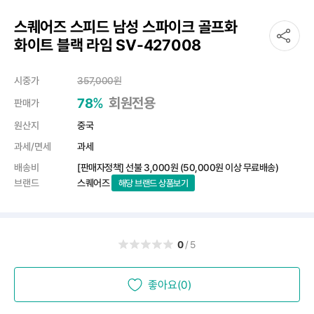
스퀘어즈 스피드 남성 스파이크 골프화
화이트 블랙 라임 SV-427008
시중가
357,000
원
%
회원전용
78
판매가
원산지
중국
과세/면세
과세
배송비
[판매자정책] 선불
3,000원
(50,000원 이상 무료배송)
브랜드
스퀘어즈
해당 브랜드 상품보기
0
/5
좋아요(0)