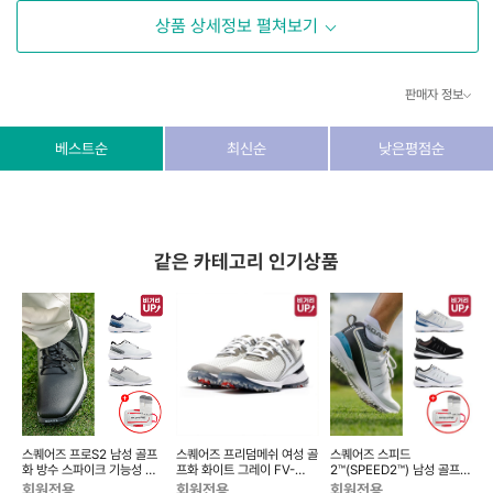
상품 상세정보 펼쳐보기
판매자 정보
상호/대표자
(주) 동이커머스
베스트순
최신순
낮은평점순
사업자 번호
346-87-03831
통신판매업 번호
제2026-고양덕양구-1438호
같은 카테고리 인기상품
이메일
dongeecom@naver.com
소재지
경기도 고양시 덕양구 꽃마을로64, 1235호
스퀘어즈 프로S2 남성 골프
스퀘어즈 프리덤메쉬 여성 골
스퀘어즈 스피드
화 방수 스파이크 기능성 플
프화 화이트 그레이 FV-
2™(SPEED2™) 남성 골프화
래그쉽 SQ-2402
437872
접지력 기능성 플래그쉽 SQ-
지
회원전용
회원전용
회원전용