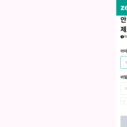
안
제
제
아
비