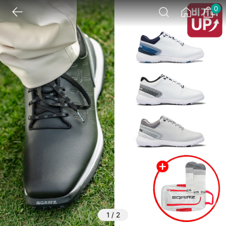
0
1
/
2