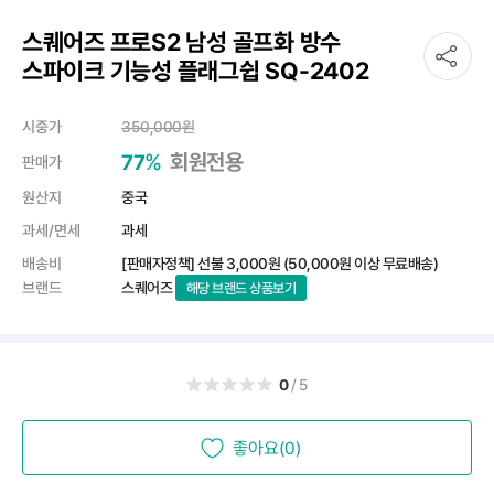
스퀘어즈 프로S2 남성 골프화 방수
스파이크 기능성 플래그쉽 SQ-2402
시중가
350,000
원
%
회원전용
77
판매가
원산지
중국
과세/면세
과세
배송비
[판매자정책] 선불
3,000원
(50,000원 이상 무료배송)
브랜드
스퀘어즈
해당 브랜드 상품보기
0
/5
좋아요(0)