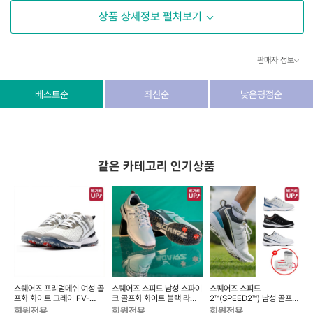
상품 상세정보 펼쳐보기
판매자 정보
상호/대표자
(주) 동이커머스
베스트순
최신순
낮은평점순
사업자 번호
346-87-03831
통신판매업 번호
제2026-고양덕양구-1438호
같은 카테고리 인기상품
이메일
dongeecom@naver.com
소재지
경기도 고양시 덕양구 꽃마을로64, 1235호
스퀘어즈 프리덤메쉬 여성 골
스퀘어즈 스피드 남성 스파이
스퀘어즈 스피드
프화 화이트 그레이 FV-
크 골프화 화이트 블랙 라임
2™(SPEED2™) 남성 골프화
437872
SV-427008
접지력 기능성 플래그쉽 SQ-
지
회원전용
회원전용
회원전용