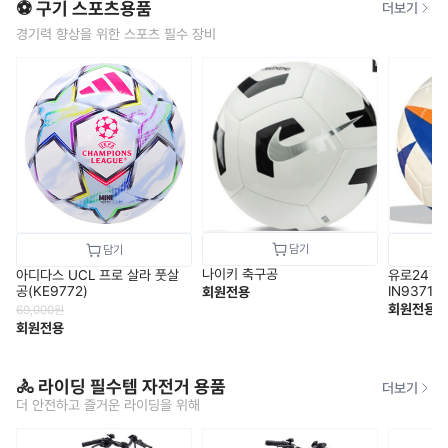
⚽ 구기 스포츠용품
더보기
경기력 향상을 위한 스포츠 필수 장비
나이키 축구공
아디다스 UCL 프로 살라 풋살
유로24 
공(KE9772)
IN9371
회원전용
회원전용
69,000
원
회원전용
🚴 라이딩 필수템 자전거 용품
더보기
더 안전하고 즐거운 라이딩을 위해