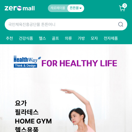
0
제로페이몰
튼튼몰
추천
건강식품
헬스
골프
의류
가방
모자
전자제품