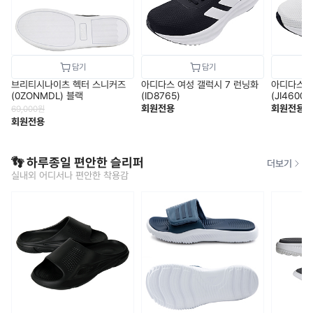
브리티시나이츠 헥터 스니커즈
아디다스 여성 갤럭시 7 런닝화
아디다스 
(0ZONMDL) 블랙
(ID8765)
(JI4600)
회원전용
회원전용
69,000
원
회원전용
👣 하루종일 편안한 슬리퍼
더보기
실내외 어디서나 편안한 착용감