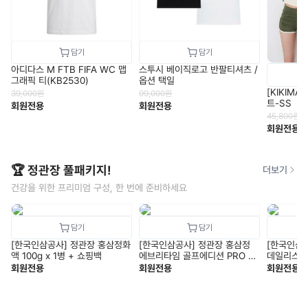
아디다스 M FTB FIFA WC 맵
스투시 베이직로고 반팔티셔츠 /
그래픽 티(KB2530)
옵션 택일
[KIKIM
39,000
원
99,000
원
트-SS
회원전용
회원전용
45,800
원
회원전용
🏆 정관장 풀패키지!
더보기
건강을 위한 프리미엄 구성, 한 번에 준비하세요
[한국인삼공사] 정관장 홍삼정화
[한국인삼공사] 정관장 홍삼정
[한국인삼
액 100g x 1병 + 쇼핑백
에브리타임 골프에디션 PRO V1
데일리스틱 1
+ 쇼핑백
핑백
회원전용
회원전용
회원전용