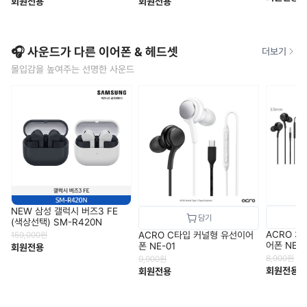
회원전용
회원전용
🎧 사운드가 다른 이어폰 & 헤드셋
더보기
몰입감을 높여주는 선명한 사운드
NEW 삼성 갤럭시 버즈3 FE
(색상선택) SM-R420N
ACRO 3
ACRO C타입 커널형 유선이어
159,000
원
어폰 NE-0
폰 NE-01
회원전용
8,900
원
9,900
원
회원전용
회원전용