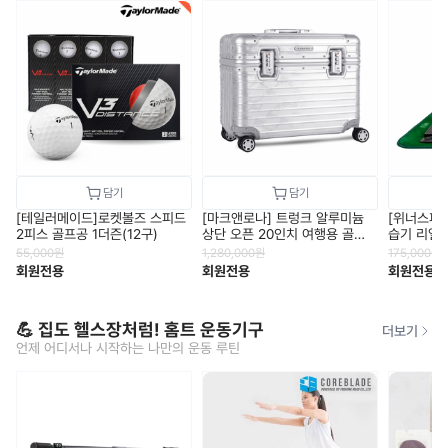
[테일러메이드]로켓볼즈 스피드
[마크앤로나] 트렁크 알루미늄
[위너스피릿
2피스 골프공 1더즌(12구)
상단 오픈 20인치 여행용 골프
습기 리얼스
캐리어
55,000
원
1,280,000
원
175,000
원
회원전용
회원전용
회원전용
💪 집도 헬스장처럼! 홈트 운동기구
더보기
언제 어디서나 시작하는 나만의 운동 루틴