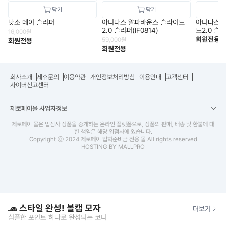
낫소 데이 슬리퍼
아디다스 알파바운스 슬라이드
아디다스 
2.0 슬리퍼(IF0814)
드2.0 슬리
16,000
원
회원전용
59,000
원
회원전용
회원전용
회사소개
제휴문의
이용약관
개인정보처리방침
이용안내
고객센터
사이버신고센터
제로페이몰 사업자정보
제로페이 몰은 입점사 상품을 중개하는 온라인 플랫폼으로, 상품의 판매, 배송 및 환불에 대
한 책임은 해당 입점사에 있습니다.
Copyright ⓒ 2024 제로페이 입학준비금 전용 몰 All rights reserved
HOSTING BY MALLPRO
🧢 스타일 완성! 볼캡 모자
더보기
심플한 포인트 하나로 완성되는 코디