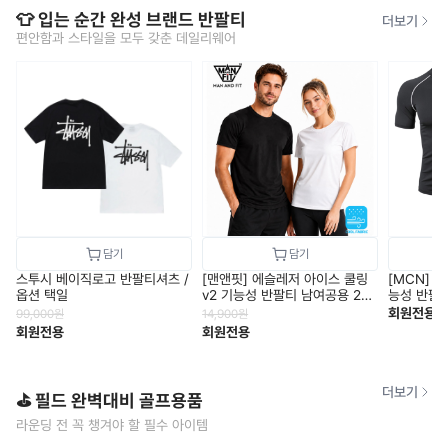
👕 입는 순간 완성 브랜드 반팔티
더보기
편안함과 스타일을 모두 갖춘 데일리웨어
스투시 베이직로고 반팔티셔츠 /
[맨앤핏] 에슬레저 아이스 쿨링
[MCN] 
옵션 택일
v2 기능성 반팔티 남여공용 2컬
능성 반팔 냉
러 택1
회원전용
99,000
원
14,900
원
회원전용
회원전용
더보기
⛳ 필드 완벽대비 골프용품
라운딩 전 꼭 챙겨야 할 필수 아이템