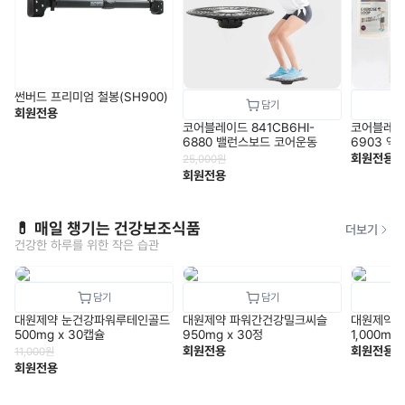
썬버드 프리미엄 철봉(SH900)
회원전용
코어블레이드 841CB6HI-
코어블레이드
6880 밸런스보드 코어운동
6903 엑
루
회원전용
25,000
원
회원전용
💊 매일 챙기는 건강보조식품
더보기
건강한 하루를 위한 작은 습관
대원제약 눈건강파워루테인골드
대원제약 파워간건강밀크씨슬
대원제약 
500mg x 30캡슐
950mg x 30정
1,000mg
회원전용
회원전용
11,000
원
회원전용