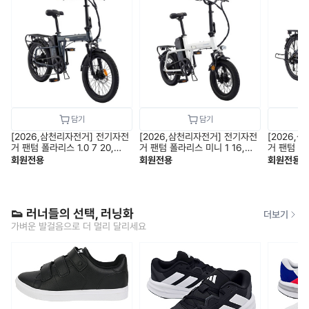
[2026,삼천리자전거] 전기자전
[2026,삼천리자전거] 전기자전
[2026,
거 팬텀 폴라리스 1.0 7 20,
거 팬텀 폴라리스 미니 1 16,
거 팬텀 시티
PAS전용 / 26.9kg / 완조립,무
PAS&스로틀 겸용 / 23.8kg /
틀 겸용 / 
회원전용
회원전용
회원전용
료배송
완조립,무료배송
배송
👟 러너들의 선택, 러닝화
더보기
가벼운 발걸음으로 더 멀리 달리세요