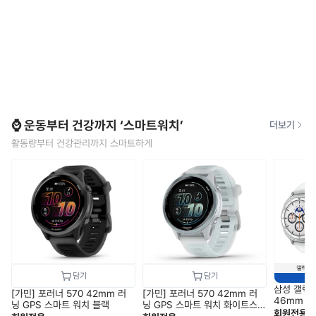
⌚ 운동부터 건강까지 ‘스마트워치’
더보기
활동량부터 건강관리까지 스마트하게
삼성 갤럭
[가민] 포러너 570 42mm 러
[가민] 포러너 570 42mm 러
46mm 블
닝 GPS 스마트 워치 블랙
닝 GPS 스마트 워치 화이트스
1) SM-L
회원전용
톤