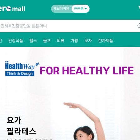
제로페이몰
튼튼몰
천
건강식품
헬스
골프
의류
가방
모자
전자제품