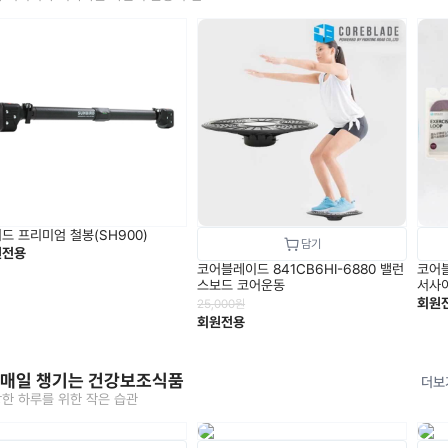
드 프리미엄 철봉(SH900)
원전용
코어블레이드 841CB6HI-6880 밸런
코어블
스보드 코어운동
서사
회원
25,000
원
회원전용
 매일 챙기는 건강보조식품
더보
한 하루를 위한 작은 습관