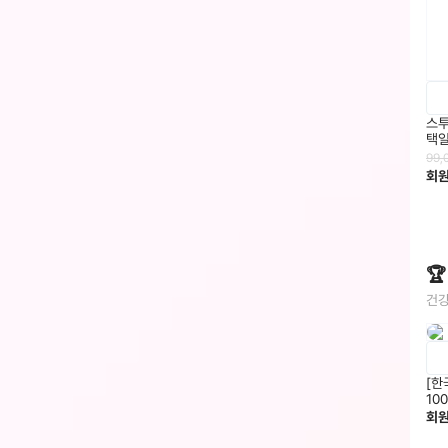
스투
택
99,
회

건강
[한
회