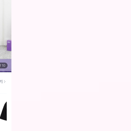
/
10
기