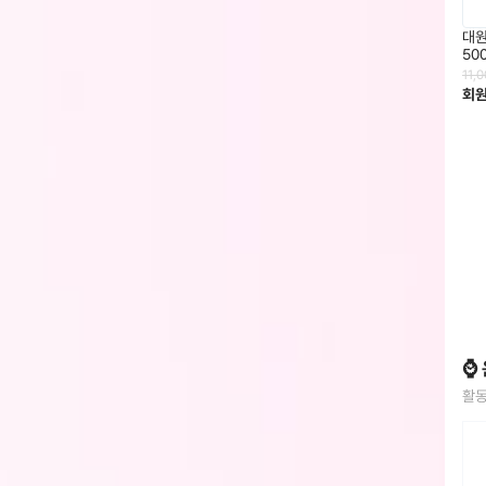
대
50
11,
회
⌚
활동