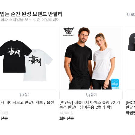
 입는 순간 완성 브랜드 반팔티
더보
함과 스타일을 모두 갖춘 데일리웨어
시 베이직로고 반팔티셔츠 / 옵션
[맨앤핏] 에슬레저 아이스 쿨링 v2 기
[MC
일
능성 반팔티 남여공용 2컬러 택1
반팔 
회원
000
원
14,900
원
원전용
회원전용