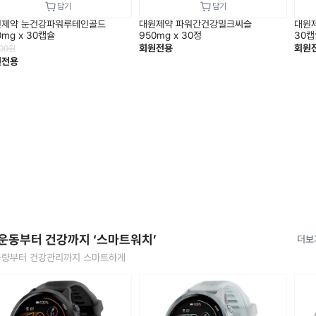
원제약 눈건강파워루테인골드
대원제약 파워간건강밀크씨슬
대원제
0mg x 30캡슐
950mg x 30정
30캡
회원전용
회원
000
원
원전용
 운동부터 건강까지 ‘스마트워치’
더보
량부터 건강관리까지 스마트하게