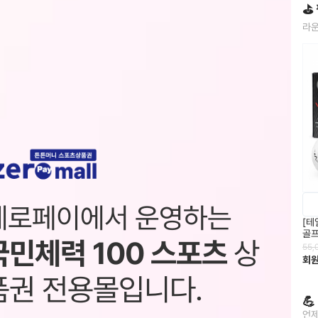
⛳
라운
제로페이에서 운영하는
[테
골프
국민체력 100 스포츠
상
55,
회
품권 전용몰입니다.

언제