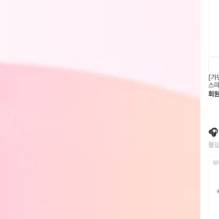
[가
스마
회

몰입