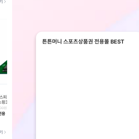
기
튼튼머니 스포츠상품권 전용몰 BEST
스피릿] 리얼 타격 골프 연습기
[엠지캐디] 마이캐디 MG3 레이저 에
[앰지캐
윙300 [국내제조]
이밍 골프거리측정기
형 시
00
원
299,000
원
299,00
전용
회원전용
회원전
기