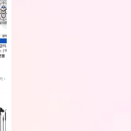
갤럭시 워치8 클래식 46mm 블
삼성 갤럭시 워치8 44mm 블루투스
삼성 갤
 (색상 2종 택1) SM-L500N
(색상 2종 택1) SM-L330N
(색상 
전용
회원전용
회원전
기