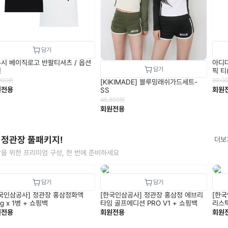
시 베이직로고 반팔티셔츠 / 옵션
아디다
일
픽 티
000
원
39,0
[KIKIMADE] 블루밍래쉬가드세트-
원전용
회원
SS
45,800
원
회원전용
 정관장 풀패키지!
더보
을 위한 프리미엄 구성, 한 번에 준비하세요
국인삼공사] 정관장 홍삼정화액
[한국인삼공사] 정관장 홍삼정 에브리
[한국
100g x 1병 + 쇼핑백
타임 골프에디션 PRO V1 + 쇼핑백
리스틱
원전용
회원전용
회원