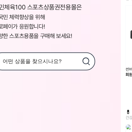
민체육100 스포츠상품권전용몰은
국민 체력향상을 위해
로페이가 응원합니다!
양한 스포츠용품을 구매해 보세요!
썬버
회

건강