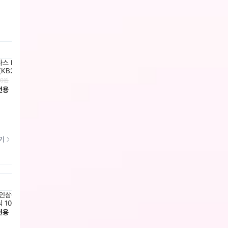
스 M FTB FIFA WC 맵 그래
아디다스 에센셜 스몰로고 싱글저지
아디다스
(KB2532)
티(JF1101)
(JX42
00
원
39,000
원
43,000
전용
회원전용
회원전
기
인삼공사] 정관장 홍삼기보 데일
[한국인삼공사] 정관장 홍삼정 에브리
[한국
 10ml x 20포 + 쇼핑백
타임 롱기스트 10ml x 10포 + 쇼핑백
전용
회원전
46,000
원
회원전용