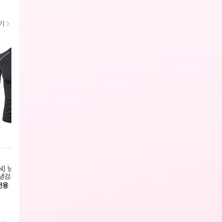
기
N] 남녀공용 아이스터치 기능성
[MCN] 매쉬&아이스터치 반팔 베이스
[MCN
냉감셔츠(IN-11)
레이어 슬림핏 2종택1
어 커버
전용
회원전용
43,000
회원전