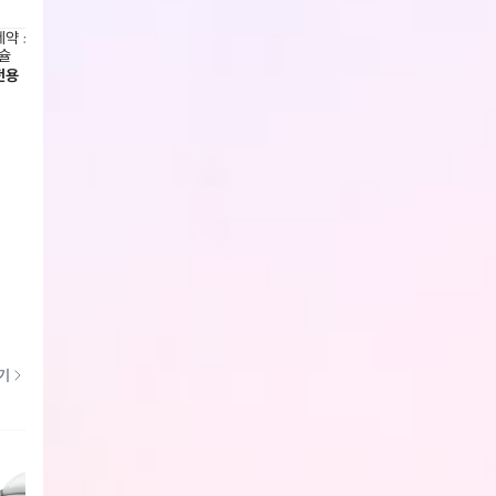
약 쏘팔옥타루테인 1,000mg x
대원제약 임팩트멀티비타민 500mg x
대원제약
슐
30정 x 3병
18,900
전용
회원전용
회원전
기