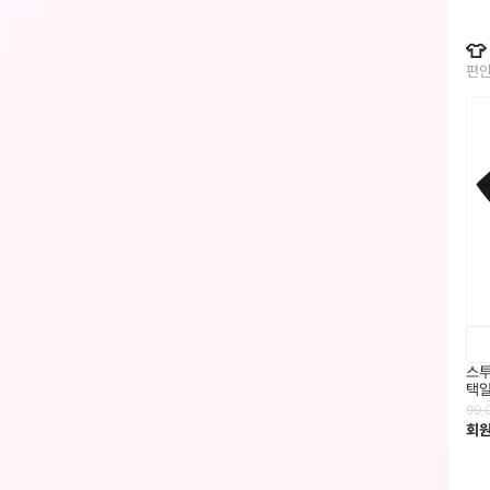

편안
스투
택
99,
회