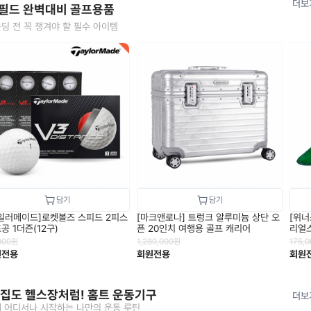
더보
 필드 완벽대비 골프용품
딩 전 꼭 챙겨야 할 필수 아이템
일러메이드]로켓볼즈 스피드 2피스
[마크앤로나] 트렁크 알루미늄 상단 오
[위너
공 1더즌(12구)
픈 20인치 여행용 골프 캐리어
리얼스
000
원
1,280,000
원
175,0
원전용
회원전용
회원
 집도 헬스장처럼! 홈트 운동기구
더보
 어디서나 시작하는 나만의 운동 루틴