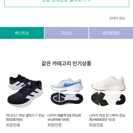
판매자 정보
상호/대표자
(주) 동이커머스
베스트순
최신순
낮은평점순
사업자 번호
346-87-03831
통신판매업 번호
제2026-고양덕양구-1438호
같은 카테고리 인기상품
이메일
dongeecom@naver.com
소재지
경기도 고양시 덕양구 꽃마을로64, 1235호
닝
아디다스 여성 갤럭시 7 런닝
나이키 레볼루션8 런닝화
나이키 여성 런 디파이 런닝
화(ID8765)
(HJ9198-006)
화(HM9593-103)
(
회원전용
회원전용
회원전용