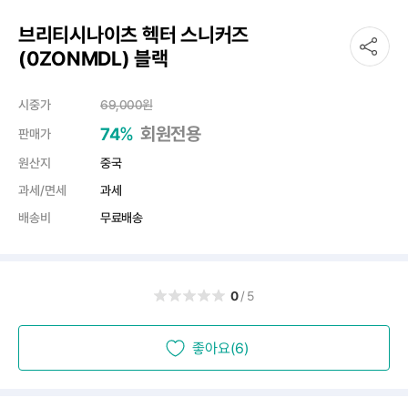
브리티시나이츠 헥터 스니커즈
(0ZONMDL) 블랙
시중가
69,000
원
%
회원전용
74
판매가
원산지
중국
과세/면세
과세
배송비
무료배송
0
/5
좋아요(6)