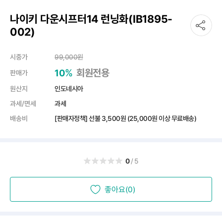
나이키 다운시프터14 런닝화(IB1895-
002)
시중가
99,000
원
%
회원전용
10
판매가
원산지
인도네시아
과세/면세
과세
배송비
[판매자정책] 선불
3,500원
(25,000원 이상 무료배송)
0
/5
좋아요(0)