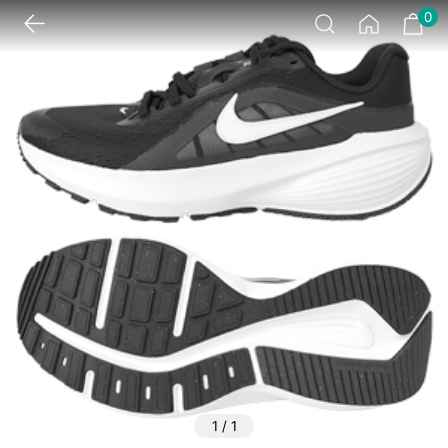
0
1
/
1