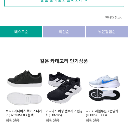
판매자 정보
상호/대표자
(주) 동이커머스
베스트순
최신순
낮은평점순
사업자 번호
346-87-03831
통신판매업 번호
제2026-고양덕양구-1438호
같은 카테고리 인기상품
이메일
dongeecom@naver.com
소재지
경기도 고양시 덕양구 꽃마을로64, 1235호
브리티시나이츠 헥터 스니커
아디다스 여성 갤럭시 7 런닝
나이키 레볼루션8 런닝화
즈(0ZONMDL) 블랙
화(ID8765)
(HJ9198-006)
화
회원전용
회원전용
회원전용