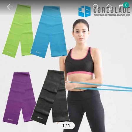
0
1
/
1