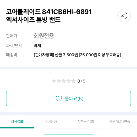
코어블레이드 841CB6HI-6891
엑서사이즈 튜빙 밴드
회원전용
판매가
과세/면세
과세
배송비
[판매자정책] 선불
3,500원
(25,000원 이상 무료배송)
0
/5
좋아요(5)
상세정보
리뷰
(0)
상품문의
(0)
배송/교환/반품