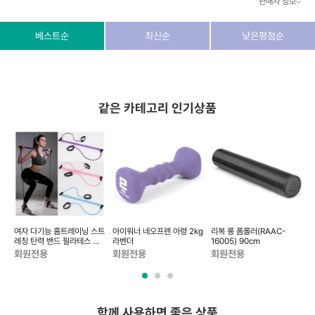
판매자 정보
상호/대표자
(주) 동이커머스
베스트순
최신순
낮은평점순
사업자 번호
346-87-03831
통신판매업 번호
제2026-고양덕양구-1438호
같은 카테고리 인기상품
이메일
dongeecom@naver.com
소재지
경기도 고양시 덕양구 꽃마을로64, 1235호
여자 다기능 홈트레이닝 스트
아이워너 네오프렌 아령 2kg
리복 롱 폼롤러(RAAC-
레칭 탄력 밴드 필라테스 요
라벤더
16005) 90cm
0
가 기구 요가봉
회원전용
회원전용
회원전용
함께 사용하면 좋은 상품