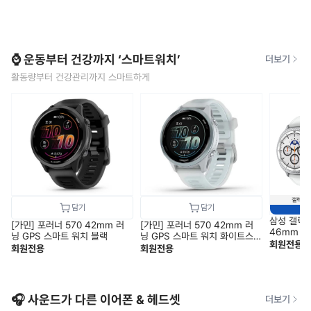
⌚ 운동부터 건강까지 ‘스마트워치’
더보기
활동량부터 건강관리까지 스마트하게
삼성 갤럭
[가민] 포러너 570 42mm 러
[가민] 포러너 570 42mm 러
46mm 블
닝 GPS 스마트 워치 블랙
닝 GPS 스마트 워치 화이트스
1) SM-L
회원전용
톤
회원전용
회원전용
🎧 사운드가 다른 이어폰 & 헤드셋
더보기