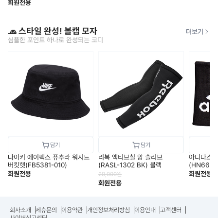
회원전용
🧢 스타일 완성! 볼캡 모자
더보기
심플한 포인트 하나로 완성되는 코디
나이키 에이펙스 퓨추라 워시드
리복 액티브칠 암 슬리브
아디다스 
버킷햇(FB5381-010)
(RASL-1302 BK) 블랙
(HN6687
회원전용
회원전용
29,000
원
회원전용
회사소개
제휴문의
이용약관
개인정보처리방침
이용안내
고객센터
사이버신고센터