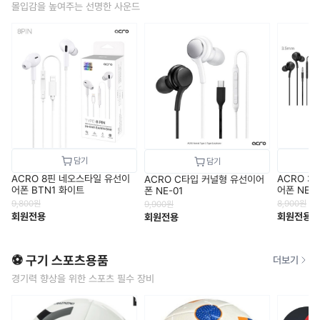
몰입감을 높여주는 선명한 사운드
ACRO 8핀 네오스타일 유선이
ACRO 3
ACRO C타입 커널형 유선이어
어폰 BTN1 화이트
어폰 NE-0
폰 NE-01
9,800
원
8,900
원
9,900
원
회원전용
회원전용
회원전용
⚽ 구기 스포츠용품
더보기
경기력 향상을 위한 스포츠 필수 장비