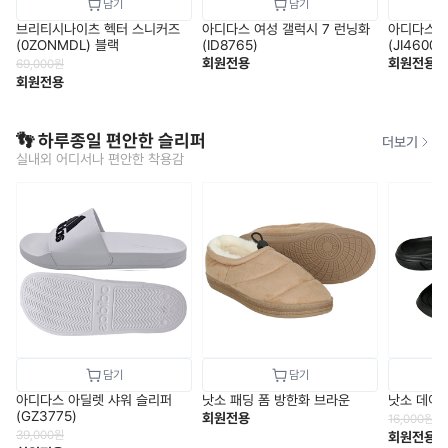
브리티시나이츠 헥터 스니커즈
아디다스 여성 갤럭시 7 런닝화
아디다스 
(0ZONMDL) 블랙
(ID8765)
(JI4600)
회원전용
회원전용
69,000
원
회원전용
👣 하루종일 편안한 슬리퍼
더보기
실내외 어디서나 편안한 착용감
아디다스 아딜렛 샤워 슬리퍼
낫소 패딩 폼 방한화 브라운
낫소 데이
(GZ3775)
회원전용
16,000
원
39,000
원
회원전용