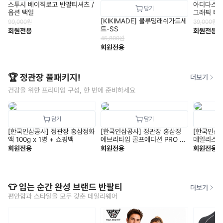
스투시 베이직로고 반팔티셔츠 /
아디다스 M 
옵션 택일
그래픽 티(
[KIKIMADE] 블루밍래쉬가드세
99,000
원
39,000
원
트-SS
회원전용
회원전용
45,800
원
회원전용
🏆 정관장 풀패키지!
더보기
건강을 위한 프리미엄 구성, 한 번에 준비하세요
[한국인삼공사] 정관장 홍삼정화
[한국인삼공사] 정관장 홍삼정
[한국인삼
액 100g x 1병 + 쇼핑백
에브리타임 골프에디션 PRO V1
데일리스틱 1
+ 쇼핑백
핑백
회원전용
회원전용
회원전용
👕 입는 순간 완성 브랜드 반팔티
더보기
편안함과 스타일을 모두 갖춘 데일리웨어