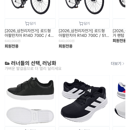
[2026,삼천리자전거] 로드형
[2026,삼천리자전거] 로드형
[2026,
아팔란치아 R14D 700C / 470
아팔란치아 R14D 700C / 510
거 팬텀 HX
size / 11.6kg
size / 11.6kg
겸용 / 25
회원전용
640,000
원
640,000
원
송
회원전용
회원전용
👟 러너들의 선택, 러닝화
더보기
가벼운 발걸음으로 더 멀리 달리세요