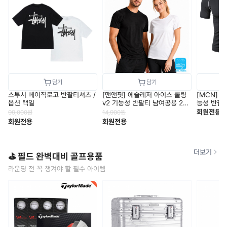
스투시 베이직로고 반팔티셔츠 /
[맨앤핏] 에슬레저 아이스 쿨링
[MCN] 
옵션 택일
v2 기능성 반팔티 남여공용 2컬
능성 반팔 냉
러 택1
회원전용
99,000
원
14,900
원
회원전용
회원전용
더보기
⛳ 필드 완벽대비 골프용품
라운딩 전 꼭 챙겨야 할 필수 아이템