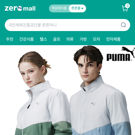
0
제로페이몰
튼튼몰
추천
건강식품
헬스
골프
의류
가방
모자
전자제품