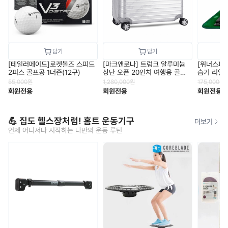
[테일러메이드]로켓볼즈 스피드
[마크앤로나] 트렁크 알루미늄
[위너스피릿
2피스 골프공 1더즌(12구)
상단 오픈 20인치 여행용 골프
습기 리얼스
캐리어
55,000
원
1,280,000
원
175,000
원
회원전용
회원전용
회원전용
💪 집도 헬스장처럼! 홈트 운동기구
더보기
언제 어디서나 시작하는 나만의 운동 루틴