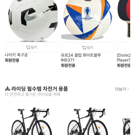
나이키 축구공
유로24 클럽 화이트블루
[Donic]
IN9371
PlayerSe
회원전용
회원전용
회원전용
🚴 라이딩 필수템 자전거 용품
더보기
더 안전하고 즐거운 라이딩을 위해