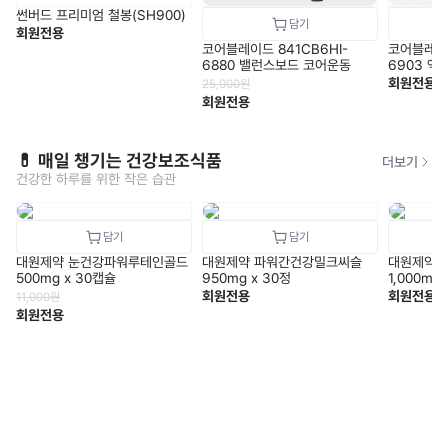
썬버드 프리미엄 철봉(SH900)
회원전용
코어블레이드 841CB6HI-
코어블레이드
6880 밸런스보드 코어운동
6903 엑
루
회원전용
25,000
원
회원전용
💊 매일 챙기는 건강보조식품
더보기
건강한 하루를 위한 작은 습관
대원제약 눈건강파워루테인골드
대원제약 파워간건강밀크씨슬
대원제약 
500mg x 30캡슐
950mg x 30정
1,000mg
회원전용
회원전용
11,000
원
회원전용