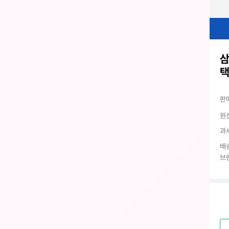
삼
택
판
원
과
배
브