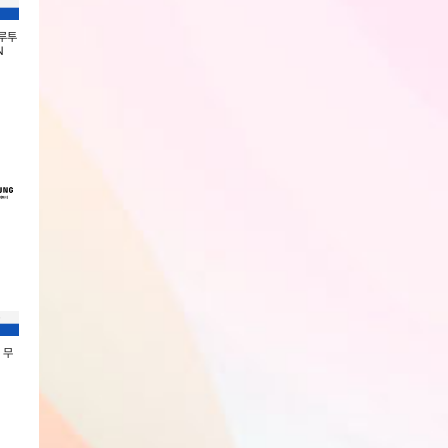
블루투
삼성 갤럭시 워치8 클래식 46mm
[ACRO] 아크로 애플 워치 무선충
[ACRO] 아크로 
N
블루투스 (색상 2종 택1) SM-
전기 SP-1000 화이트
충전기 SP-100 블
L500N
회원전용
회원전용
회원전용
 무
삼성 JBL JR320BT 블루투스 무
삼성 JBL JR320BT 블루투스 무
삼성 JBL JR320
선 키즈 헤드폰
선 키즈 헤드폰
폰 JBLJR320BLU
JBLJR320BTGRN
JBLJR320BTBLU
회원전용
회원전용
회원전용