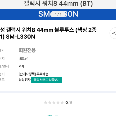
1
/
1
성 갤럭시 워치8 44mm 블루투스 (색상 2종
1) SM-L330N
회원전용
매가
산지
베트남
세/면세
과세
송비
[판매자정책] 무료배송
랜드
삼성전자
해당 브랜드 상품보기
0
/5