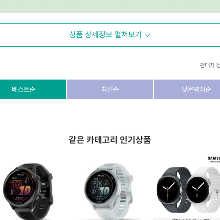
상품 상세정보 펼쳐보기
판매자 
상호/대표자
(주) 동이커머스
베스트순
최신순
낮은평점순
사업자 번호
346-87-03831
통신판매업 번호
제2026-고양덕양구-1438호
같은 카테고리 인기상품
이메일
dongeecom@naver.com
소재지
경기도 고양시 덕양구 꽃마을로64, 1235호