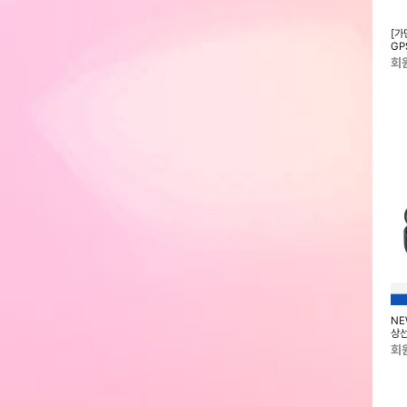
치8 클래식 46mm
[ACRO] 아크로 애플 워치 무선충
[ACRO] 아크로 갤럭시 워치 무선
[가
2종 택1) SM-
전기 SP-1000 화이트
충전기 SP-100 블랙
GP
회원전용
회원전용
회
치8 40mm 블루투
삼성 갤럭시 워치8 클래식 46mm
삼성 갤럭시 워치8 44mm 블루투
NE
택1) SM-L320N
블루투스 (색상 2종 택1) SM-
스 (색상 2종 택1) SM-L330N
상선
L500N
회원전용
회원전용
회