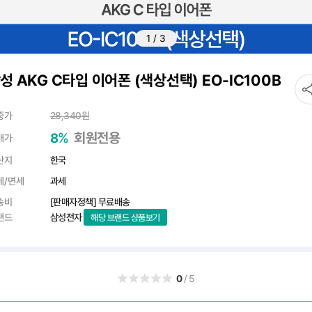
1
/
3
성 AKG C타입 이어폰 (색상선택) EO-IC100B
중가
28,340
원
%
회원전용
8
매가
산지
한국
세/면세
과세
송비
[판매자정책] 무료배송
랜드
삼성전자
해당 브랜드 상품보기
0
/5