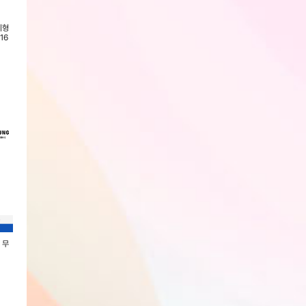
이형
Xtra 초경량 고음질 무선 골전도
엑스트라 무선 귀걸이형 스테레오
엑스트라 gni 30
16
블루투스 이어폰 내 외장 마이크
오픈형 블루투스 이어폰 gni-515
귀걸이형 모노 블루
gni 307
블랙
어셋 한쪽 이...
회원전용
회원전용
회원전용
 무
삼성 JBL JR320BT 블루투스 무
삼성 JBL JR320BT 블루투스 무
삼성 JBL JR320
선 키즈 헤드폰
선 키즈 헤드폰
폰 JBLJR320BLU
JBLJR320BTGRN
JBLJR320BTBLU
회원전용
회원전용
회원전용