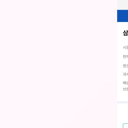
삼
시
판
원
과
배
브