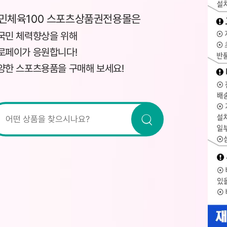
민체육100 스포츠상품권전용몰은
국민 체력향상을 위해
로페이가 응원합니다!
양한 스포츠용품을 구매해 보세요!