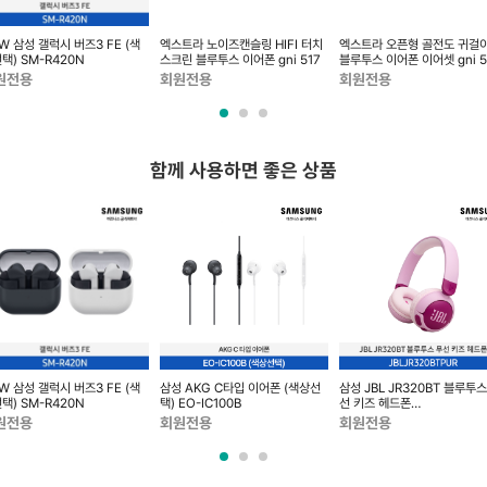
W 삼성 갤럭시 버즈3 FE (색
엑스트라 노이즈캔슬링 HIFI 터치
엑스트라 오픈형 골전도 귀걸
택) SM-R420N
스크린 블루투스 이어폰 gni 517
블루투스 이어폰 이어셋 gni 5
원전용
회원전용
회원전용
함께 사용하면 좋은 상품
W 삼성 갤럭시 버즈3 FE (색
삼성 AKG C타입 이어폰 (색상선
삼성 JBL JR320BT 블루투스
택) SM-R420N
택) EO-IC100B
선 키즈 헤드폰
JBLJR320BTPUR
원전용
회원전용
회원전용