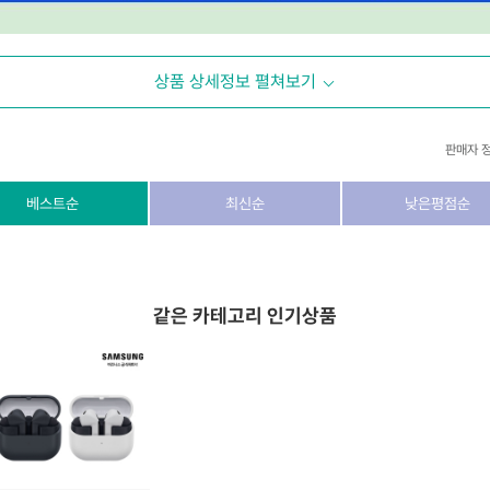
상품 상세정보 펼쳐보기
판매자 
상호/대표자
(주) 동이커머스
베스트순
최신순
낮은평점순
사업자 번호
346-87-03831
통신판매업 번호
제2026-고양덕양구-1438호
같은 카테고리 인기상품
이메일
dongeecom@naver.com
소재지
경기도 고양시 덕양구 꽃마을로64, 1235호