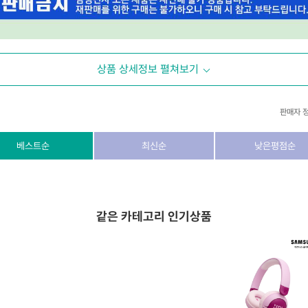
상품 상세정보 펼쳐보기
판매자 
상호/대표자
(주) 동이커머스
베스트순
최신순
낮은평점순
사업자 번호
346-87-03831
통신판매업 번호
제2026-고양덕양구-1438호
같은 카테고리 인기상품
이메일
dongeecom@naver.com
소재지
경기도 고양시 덕양구 꽃마을로64, 1235호