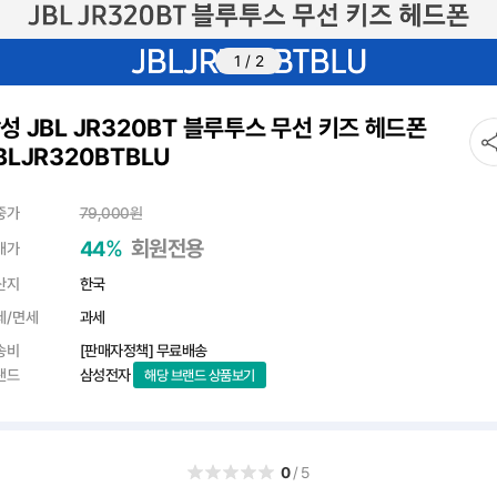
1
/
2
성 JBL JR320BT 블루투스 무선 키즈 헤드폰
BLJR320BTBLU
중가
79,000
원
%
회원전용
44
매가
산지
한국
세/면세
과세
송비
[판매자정책] 무료배송
랜드
삼성전자
해당 브랜드 상품보기
0
/5