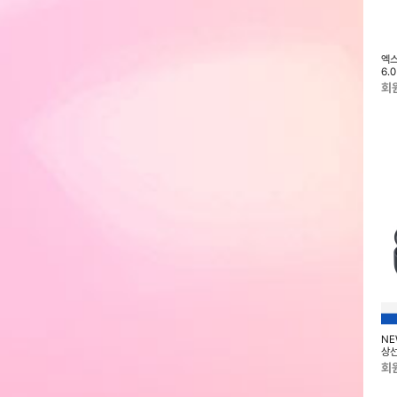
고음질 오픈형 붐마이
삼성 JBL JR320 유선 키즈 헤드
삼성 JBL TUNE 770NC 무선 오
엑스
블루투스 헤드셋 이어
폰 JBLJR320PUR
버이어 헤드폰 JBLT770NCPUR
6.
31
회원전용
회원전용
회
치8 40mm 블루투
삼성 갤럭시 워치8 클래식 46mm
삼성 갤럭시 워치8 44mm 블루투
NE
택1) SM-L320N
블루투스 (색상 2종 택1) SM-
스 (색상 2종 택1) SM-L330N
상선
L500N
회원전용
회원전용
회