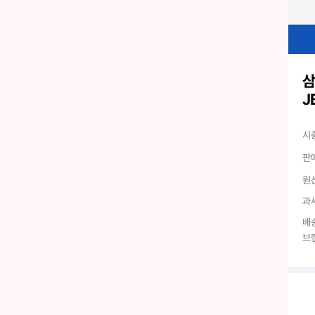
삼
J
시
판
원
과
배
브