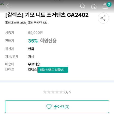
0
[갈렉스] 기모 니트 조거팬츠 GA2402
폴리에스터 95%, 폴리우레탄 5%
시중가
69,000
원
%
회원전용
35
판매가
원산지
한국
과세/면세
과세
배송비
무료배송
브랜드
갈렉스
해당 브랜드 상품보기
0
/5
좋아요(0)