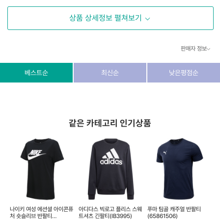
상품 상세정보 펼쳐보기
판매자 정보
상호/대표자
(주) 동이커머스
베스트순
최신순
낮은평점순
사업자 번호
346-87-03831
통신판매업 번호
제2026-고양덕양구-1438호
같은 카테고리 인기상품
이메일
dongeecom@naver.com
소재지
경기도 고양시 덕양구 꽃마을로64, 1235호
반
나이키 여성 에션셜 아이콘퓨
아디다스 빅로고 플리스 스웨
푸마 팀골 캐주얼 반팔티
처 숏슬리브 반팔티
트셔츠 긴팔티(IB3995)
(65861506)