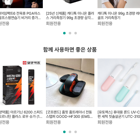
어임팩트6 전욱휴 PGA마스
[25년 신제품] 캐디톡 미니온 플러
캐디톡 미니온 99g 초경량 
골프스윙연습기 비거리 증가
스 거리측정기 99g 초경량 삼각측
골프 거리측정기
D스피드측정...
정 레이저
원전용
회원전용
회원전용
함께 사용하면 좋은 상품
양약품] 아르기닌 6200 스피드
[굿프렌드] 홈핏 홈트레이너 전동
[유토렉스] 휴대용 론드 UV-C
오르니틴 플러스 로우 슈가 (14
스텝퍼 GOOD-HF300 (EMS기
편 세척 칫솔살균기 UTC-310
)
능)
(USB 충전)
원전용
회원전용
회원전용