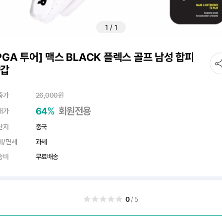
1
/
1
PGA 투어] 맥스 BLACK 플렉스 골프 남성 합피
장갑
중가
26,000
원
%
회원전용
64
매가
산지
중국
세/면세
과세
송비
무료배송
0
/5