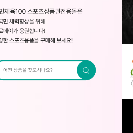
민체육100 스포츠상품권전용몰은
국민 체력향상을 위해
로페이가 응원합니다!
양한 스포츠용품을 구매해 보세요!