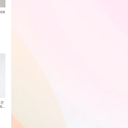
레이저
캐디톡 퍼팅존리얼 실제 그린 라이
프리미엄 파크 골프채 풀카본 샤프
골프 퍼팅연습기 개
볼궤적 확인 골프 퍼팅 연습기 매트
트 PAK-R400
트
회원전용
회원전용
회원전용
 간
[일양약품] 마그네슘 프리미엄
[일양약품] 비타민C1000mg +
[일양약품] 눈건강
0
1000mg x 60정(2개월분)
비타민D1000IU 한번에 비타민
틴 아스타잔틴 플러스
C&D 1000 (100일분)
회원전용
회원전용
회원전용