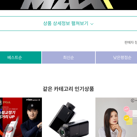
상품 상세정보 펼쳐보기
판매자 
상호/대표자
(주) 동이커머스
베스트순
최신순
낮은평점순
사업자 번호
346-87-03831
통신판매업 번호
제2026-고양덕양구-1438호
같은 카테고리 인기상품
이메일
dongeecom@naver.com
소재지
경기도 고양시 덕양구 꽃마을로64, 1235호