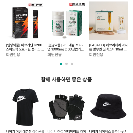
이메일
dongeecom@naver.com
소재지
경기도 고양시 덕양구 꽃마을로64, 1235호
녹
[일양약품] 아르기닌 6200
[일양약품] 마그네슘 프리미
[FASACO] 에브리데이 마시
핑백
스피드액 오르니틴 플러스 로
엄 1000mg x 60정(2개월
는 알부민 진액스틱 10ml x
C
우 슈가 (14일분)
분)
50포
D
회원전용
회원전용
회원전용
C
함께 사용하면 좋은 상품
라
나이키 여성 에션셜 아이콘퓨
나이키 여성 얼티메이트 라이
나이키 에이펙스 퓨추라 워시