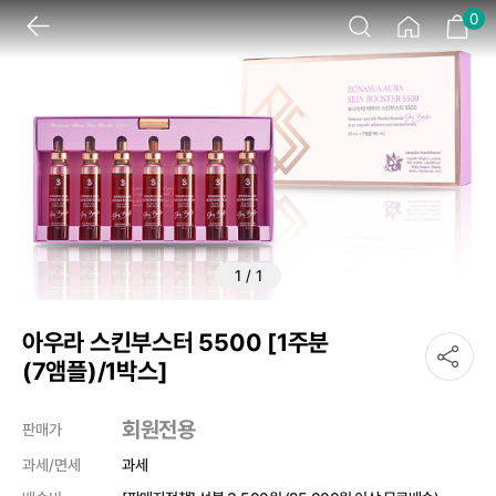
0
1
/
1
아우라 스킨부스터 5500 [1주분
(7앰플)/1박스]
회원전용
판매가
과세/면세
과세