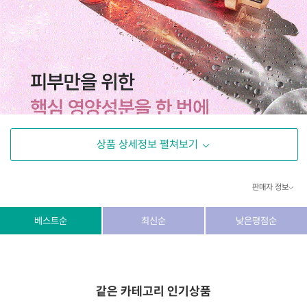
상품 상세정보 펼쳐보기
판매자 정보
상호/대표자
(주) 동이커머스
베스트순
최신순
낮은평점순
사업자 번호
346-87-03831
통신판매업 번호
제2026-고양덕양구-1438호
같은 카테고리 인기상품