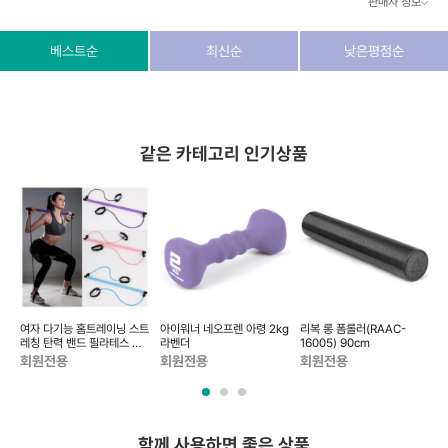
판매자 정보
상호/대표자
(주) 동이커머스
베스트순
최신순
낮은평점순
사업자 번호
346-87-03831
통신판매업 번호
제2026-고양덕양구-1438호
같은 카테고리 인기상품
이메일
dongeecom@naver.com
소재지
경기도 고양시 덕양구 꽃마을로64, 1235호
여자 다기능 홈트레이닝 스트
아이워너 네오프렌 아령 2kg
리복 롱 폼롤러(RAAC-
레칭 탄력 밴드 필라테스 요
라벤더
16005) 90cm
0
가 기구 요가봉
회원전용
회원전용
회원전용
함께 사용하면 좋은 상품