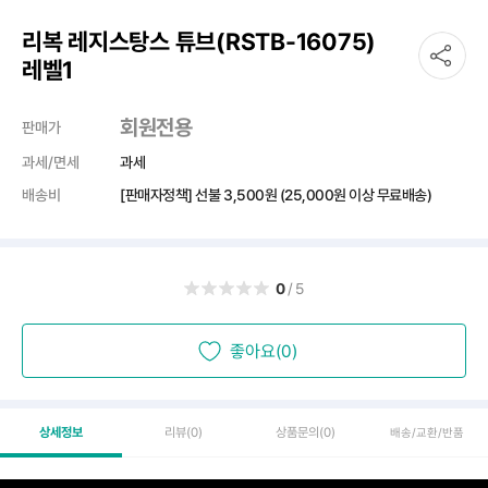
리복 레지스탕스 튜브(RSTB-16075)
레벨1
회원전용
판매가
과세/면세
과세
배송비
[판매자정책] 선불
3,500원
(25,000원 이상 무료배송)
0
/5
좋아요(0)
상세정보
리뷰
(0)
상품문의
(0)
배송/교환/반품