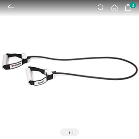
0
1
/
1