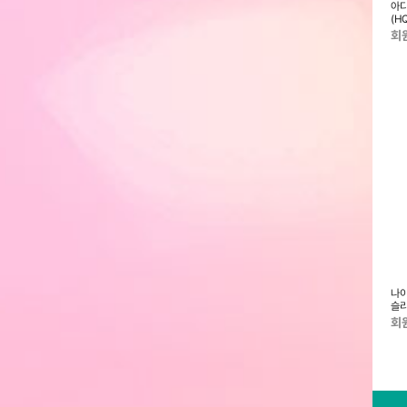
바운스 슬라이드2.0
낫소 커브스 보아 방한슬리퍼 브라
아디다스 이지 플립플랍 슬리퍼
아디
4)
운
(EG2041)
(H
회원전용
회원전용
회
RAAC-16005)
아이워너 네오프렌 아령 2kg 라벤
아디다스 알파리스판스 슬라이드
나이
더
2.0 슬리퍼(JP5396)
슬리
회원전용
회원전용
회