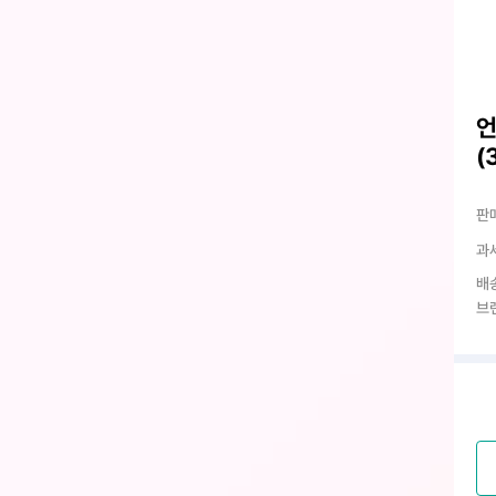
언
(
판
과
배
브