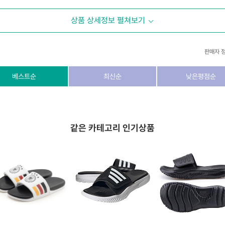
상품 상세정보 펼쳐보기
판매자 
상호/대표자
(주) 동이커머스
베스트순
최신순
낮은평점순
사업자 번호
346-87-03831
통신판매업 번호
제2026-고양덕양구-1438호
같은 카테고리 인기상품
이메일
dongeecom@naver.com
소재지
경기도 고양시 덕양구 꽃마을로64, 1235호