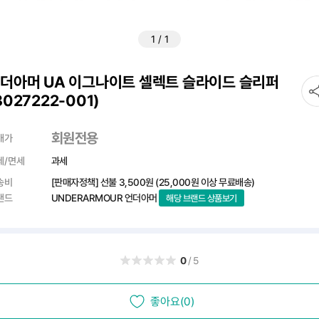
1
/
1
더아머 UA 이그나이트 셀렉트 슬라이드 슬리퍼
3027222-001)
회원전용
매가
세/면세
과세
송비
[판매자정책] 선불
3,500원
(25,000원 이상 무료배송)
랜드
UNDERARMOUR 언더아머
해당 브랜드 상품보기
0
/5
좋아요(0)