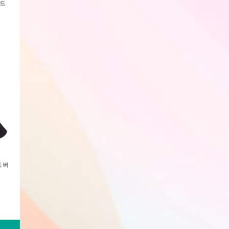
이드
아디다스 알파리스판스 슬라이드
아디다스 아딜렛 클로그 2.0 슬리
낫소 데이 슬리퍼
2.0 슬리퍼(JP5398)
퍼(JQ8058)
회원전용
회원전용
회원전용
 버
아디다스 아딜렛 컴포트 독일
여자 다기능 홈트레이닝 스트레칭
아디다스 빅로고 플
(HQ2527)
탄력 밴드 필라테스 요가 기구 요가
츠 긴팔티(IB3995)
봉
회원전용
회원전용
회원전용