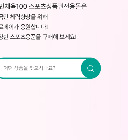
민체육100 스포츠상품권전용몰은
국민 체력향상을 위해
로페이가 응원합니다!
양한 스포츠용품을 구매해 보세요!