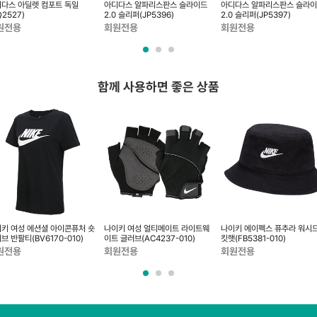
다스 아딜렛 컴포트 독일
아디다스 알파리스판스 슬라이드
아디다스 알파리스판스 슬라
Q2527)
2.0 슬리퍼(JP5396)
2.0 슬리퍼(JP5397)
원전용
회원전용
회원전용
함께 사용하면 좋은 상품
키 여성 에션셜 아이콘퓨처 숏
나이키 여성 얼티메이트 라이트웨
나이키 에이펙스 퓨추라 워시드
브 반팔티(BV6170-010)
이트 글러브(AC4237-010)
킷햇(FB5381-010)
원전용
회원전용
회원전용