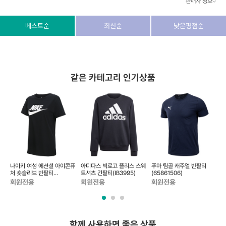
판매자 정보
상호/대표자
(주) 동이커머스
베스트순
최신순
낮은평점순
사업자 번호
346-87-03831
통신판매업 번호
제2026-고양덕양구-1438호
같은 카테고리 인기상품
이메일
dongeecom@naver.com
소재지
경기도 고양시 덕양구 꽃마을로64, 1235호
반
나이키 여성 에션셜 아이콘퓨
아디다스 빅로고 플리스 스웨
푸마 팀골 캐주얼 반팔티
처 숏슬리브 반팔티
트셔츠 긴팔티(IB3995)
(65861506)
(BV6170-010)
회원전용
회원전용
회원전용
함께 사용하면 좋은 상품