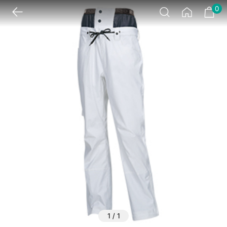
0
1
/
1