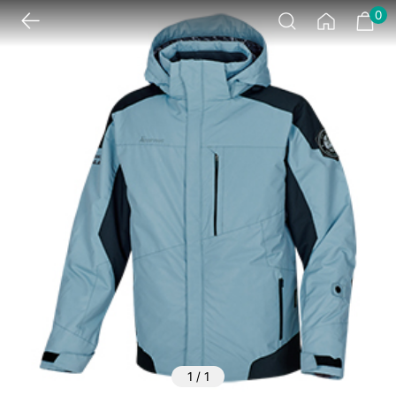
0
1
/
1