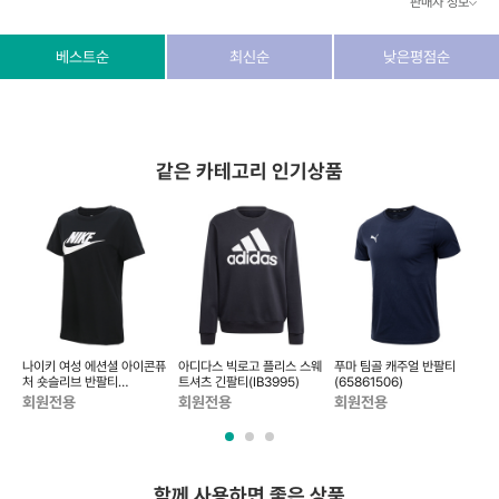
판매자 정보
상호/대표자
(주) 동이커머스
베스트순
최신순
낮은평점순
사업자 번호
346-87-03831
통신판매업 번호
제2026-고양덕양구-1438호
같은 카테고리 인기상품
이메일
dongeecom@naver.com
소재지
경기도 고양시 덕양구 꽃마을로64, 1235호
반
나이키 여성 에션셜 아이콘퓨
아디다스 빅로고 플리스 스웨
푸마 팀골 캐주얼 반팔티
처 숏슬리브 반팔티
트셔츠 긴팔티(IB3995)
(65861506)
(BV6170-010)
회원전용
회원전용
회원전용
함께 사용하면 좋은 상품