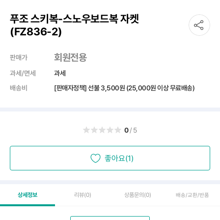
푸조 스키복-스노우보드복 자켓
(FZ836-2)
회원전용
판매가
과세/면세
과세
배송비
[판매자정책] 선불
3,500원
(25,000원 이상 무료배송)
0
/5
좋아요(1)
상세정보
리뷰
(0)
상품문의
(0)
배송/교환/반품