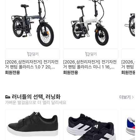
[2026,삼천리자전거] 전기자전
[2026,삼천리자전거] 전기자전
[2026,
거 팬텀 폴라리스 1.0 7 20,
거 팬텀 폴라리스 미니 1 16,
거 팬텀 시티
PAS전용 / 26.9kg / 완조립,무
PAS&스로틀 겸용 / 23.8kg /
틀 겸용 / 
회원전용
회원전용
회원전용
료배송
완조립,무료배송
배송
👟 러너들의 선택, 러닝화
더보기
가벼운 발걸음으로 더 멀리 달리세요