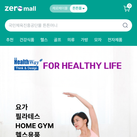
0
제로페이몰
튼튼몰
추천
건강식품
헬스
골프
의류
가방
모자
전자제품