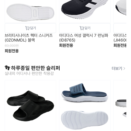
브리티시나이츠 헥터 스니커즈
아디다스 여성 갤럭시 7 런닝화
아디다스 
(0ZONMDL) 블랙
(ID8765)
(JI4600)
회원전용
회원전용
69,000
원
회원전용
👣 하루종일 편안한 슬리퍼
더보기
실내외 어디서나 편안한 착용감