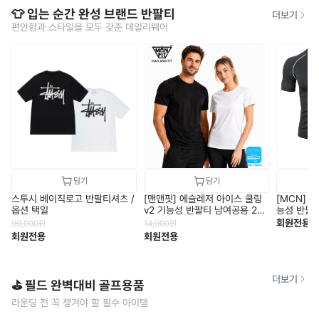
👕 입는 순간 완성 브랜드 반팔티
더보기
편안함과 스타일을 모두 갖춘 데일리웨어
스투시 베이직로고 반팔티셔츠 /
[맨앤핏] 에슬레저 아이스 쿨링
[MCN] 
옵션 택일
v2 기능성 반팔티 남여공용 2컬
능성 반팔 냉
러 택1
회원전용
99,000
원
14,900
원
회원전용
회원전용
더보기
⛳ 필드 완벽대비 골프용품
라운딩 전 꼭 챙겨야 할 필수 아이템