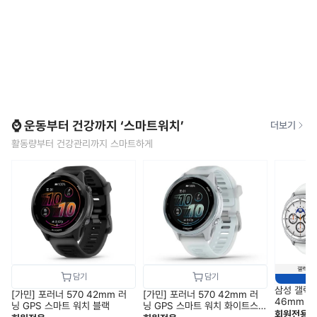
⌚ 운동부터 건강까지 ‘스마트워치’
더보기
활동량부터 건강관리까지 스마트하게
삼성 갤럭
[가민] 포러너 570 42mm 러
[가민] 포러너 570 42mm 러
46mm 블
닝 GPS 스마트 워치 블랙
닝 GPS 스마트 워치 화이트스
1) SM-L
회원전용
톤