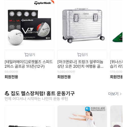
[테일러메이드]로켓볼즈 스피드
[마크앤로나] 트렁크 알루미늄
[위너스피릿
2피스 골프공 1더즌(12구)
상단 오픈 20인치 여행용 골프
습기 리얼스
캐리어
55,000
원
1,280,000
원
175,000
원
회원전용
회원전용
회원전용
💪 집도 헬스장처럼! 홈트 운동기구
더보기
언제 어디서나 시작하는 나만의 운동 루틴