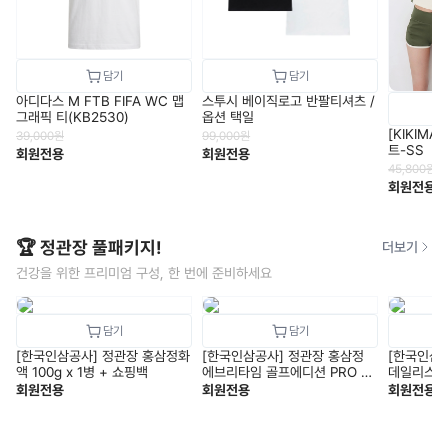
아디다스 M FTB FIFA WC 맵
스투시 베이직로고 반팔티셔츠 /
그래픽 티(KB2530)
옵션 택일
[KIKIM
39,000
원
99,000
원
트-SS
회원전용
회원전용
45,800
원
회원전용
🏆 정관장 풀패키지!
더보기
건강을 위한 프리미엄 구성, 한 번에 준비하세요
[한국인삼공사] 정관장 홍삼정화
[한국인삼공사] 정관장 홍삼정
[한국인삼
액 100g x 1병 + 쇼핑백
에브리타임 골프에디션 PRO V1
데일리스틱 1
+ 쇼핑백
핑백
회원전용
회원전용
회원전용