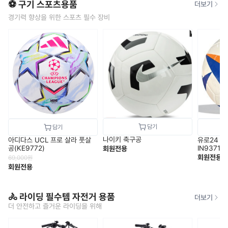
⚽ 구기 스포츠용품
더보기
경기력 향상을 위한 스포츠 필수 장비
나이키 축구공
아디다스 UCL 프로 살라 풋살
유로24 
공(KE9772)
IN9371
회원전용
회원전용
69,000
원
회원전용
🚴 라이딩 필수템 자전거 용품
더보기
더 안전하고 즐거운 라이딩을 위해