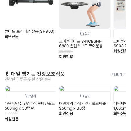
썬버드 프리미엄 철봉(SH900)
회원전용
코어블레이드 841CB6HI-
코어블레이드
6880 밸런스보드 코어운동
6903 엑
루
회원전용
25,000
원
회원전용
💊 매일 챙기는 건강보조식품
더보기
건강한 하루를 위한 작은 습관
대원제약 눈건강파워루테인골드
대원제약 파워간건강밀크씨슬
대원제약 
500mg x 30캡슐
950mg x 30정
1,000mg
회원전용
회원전용
11,000
원
회원전용