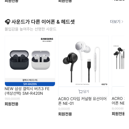
회원전용
회원전용
🎧 사운드가 다른 이어폰 & 헤드셋
더보기
몰입감을 높여주는 선명한 사운드
NEW 삼성 갤럭시 버즈3 FE
(색상선택) SM-R420N
ACRO 3
ACRO C타입 커널형 유선이어
159,000
원
어폰 NE-0
폰 NE-01
회원전용
8,900
원
9,900
원
회원전용
회원전용