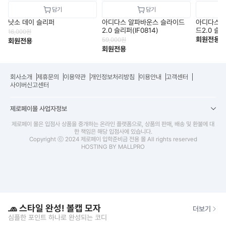
낫소 데이 슬리퍼
아디다스 알파바운스 슬라이드
아디다스 
2.0 슬리퍼(IF0814)
드2.0 슬리
16,000
원
회원전용
59,000
원
회원전용
회원전용
회사소개
제휴문의
이용약관
개인정보처리방침
이용안내
고객센터
사이버신고센터
제로페이몰 사업자정보
제로페이 몰은 입점사 상품을 중개하는 온라인 플랫폼으로, 상품의 판매, 배송 및 환불에 대
한 책임은 해당 입점사에 있습니다.
Copyright ⓒ 2024 제로페이 입학준비금 전용 몰 All rights reserved
HOSTING BY MALLPRO
🧢 스타일 완성! 볼캡 모자
더보기
심플한 포인트 하나로 완성되는 코디