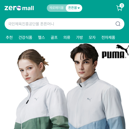
0
제로페이몰
튼튼몰
추천
건강식품
헬스
골프
의류
가방
모자
전자제품