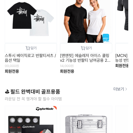
스투시 베이직로고 반팔티셔츠 /
[맨앤핏] 에슬레저 아이스 쿨링
[MCN] 
옵션 택일
v2 기능성 반팔티 남여공용 2컬
능성 반팔 냉
러 택1
회원전용
99,000
원
14,900
원
회원전용
회원전용
더보기
⛳ 필드 완벽대비 골프용품
라운딩 전 꼭 챙겨야 할 필수 아이템