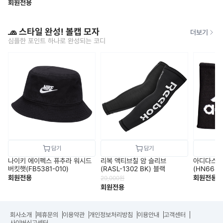
회원전용
🧢 스타일 완성! 볼캡 모자
더보기
심플한 포인트 하나로 완성되는 코디
나이키 에이펙스 퓨추라 워시드
리복 액티브칠 암 슬리브
아디다스 
버킷햇(FB5381-010)
(RASL-1302 BK) 블랙
(HN6687
회원전용
회원전용
29,000
원
회원전용
회사소개
제휴문의
이용약관
개인정보처리방침
이용안내
고객센터
사이버신고센터