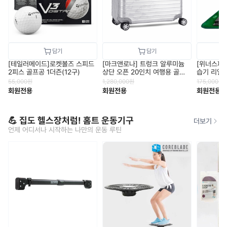
[테일러메이드]로켓볼즈 스피드
[마크앤로나] 트렁크 알루미늄
[위너스피릿
2피스 골프공 1더즌(12구)
상단 오픈 20인치 여행용 골프
습기 리얼스
캐리어
55,000
원
1,280,000
원
175,000
원
회원전용
회원전용
회원전용
💪 집도 헬스장처럼! 홈트 운동기구
더보기
언제 어디서나 시작하는 나만의 운동 루틴