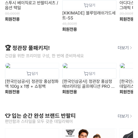
스투시 베이직로고 반팔티셔츠 /
아디다스 M 
옵션 택일
그래픽 티(
[KIKIMADE] 블루밍래쉬가드세
99,000
원
39,000
원
트-SS
회원전용
회원전용
45,800
원
회원전용
🏆 정관장 풀패키지!
더보기
건강을 위한 프리미엄 구성, 한 번에 준비하세요
[한국인삼공사] 정관장 홍삼정화
[한국인삼공사] 정관장 홍삼정
[한국인삼
액 100g x 1병 + 쇼핑백
에브리타임 골프에디션 PRO V1
데일리스틱 1
+ 쇼핑백
핑백
회원전용
회원전용
회원전용
👕 입는 순간 완성 브랜드 반팔티
더보기
편안함과 스타일을 모두 갖춘 데일리웨어