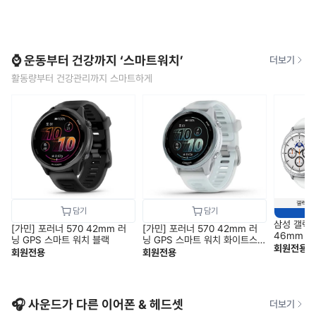
⌚ 운동부터 건강까지 ‘스마트워치’
더보기
활동량부터 건강관리까지 스마트하게
삼성 갤럭
[가민] 포러너 570 42mm 러
[가민] 포러너 570 42mm 러
46mm 블
닝 GPS 스마트 워치 블랙
닝 GPS 스마트 워치 화이트스
1) SM-L
회원전용
톤
회원전용
회원전용
🎧 사운드가 다른 이어폰 & 헤드셋
더보기