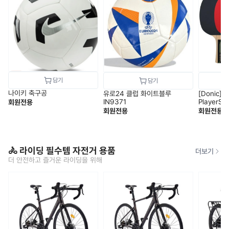
나이키 축구공
유로24 클럽 화이트블루
[Donic]
IN9371
PlayerSe
회원전용
회원전용
회원전용
🚴 라이딩 필수템 자전거 용품
더보기
더 안전하고 즐거운 라이딩을 위해