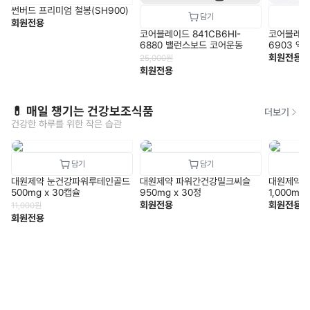
썬버드 프리미엄 철봉(SH900)
회원전용
코어블레이드 841CB6HI-
코어블레이드
6880 밸런스보드 코어운동
6903 엑
루
회원전용
25,000
원
회원전용
💊 매일 챙기는 건강보조식품
더보기
건강한 하루를 위한 작은 습관
대원제약 눈건강파워루테인골드
대원제약 파워간건강밀크씨슬
대원제약 
500mg x 30캡슐
950mg x 30정
1,000mg
회원전용
회원전용
11,000
원
회원전용