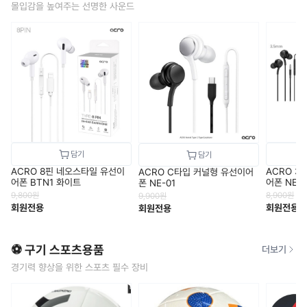
몰입감을 높여주는 선명한 사운드
ACRO 8핀 네오스타일 유선이
ACRO 3
ACRO C타입 커널형 유선이어
어폰 BTN1 화이트
어폰 NE-0
폰 NE-01
9,800
원
8,900
원
9,900
원
회원전용
회원전용
회원전용
⚽ 구기 스포츠용품
더보기
경기력 향상을 위한 스포츠 필수 장비