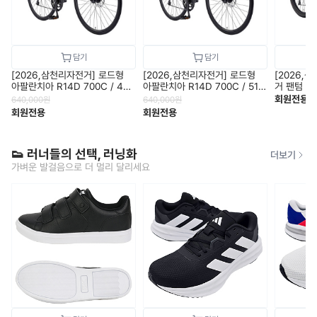
[2026,삼천리자전거] 로드형
[2026,삼천리자전거] 로드형
[2026,
아팔란치아 R14D 700C / 470
아팔란치아 R14D 700C / 510
거 팬텀 HX
size / 11.6kg
size / 11.6kg
겸용 / 25
회원전용
640,000
원
640,000
원
송
회원전용
회원전용
👟 러너들의 선택, 러닝화
더보기
가벼운 발걸음으로 더 멀리 달리세요