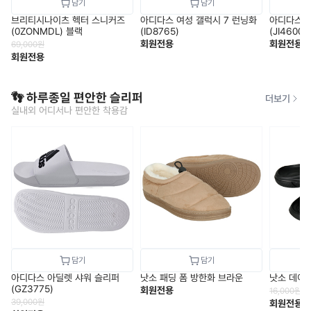
브리티시나이츠 헥터 스니커즈
아디다스 여성 갤럭시 7 런닝화
아디다스 
(0ZONMDL) 블랙
(ID8765)
(JI4600)
회원전용
회원전용
69,000
원
회원전용
👣 하루종일 편안한 슬리퍼
더보기
실내외 어디서나 편안한 착용감
아디다스 아딜렛 샤워 슬리퍼
낫소 패딩 폼 방한화 브라운
낫소 데이
(GZ3775)
회원전용
16,000
원
39,000
원
회원전용