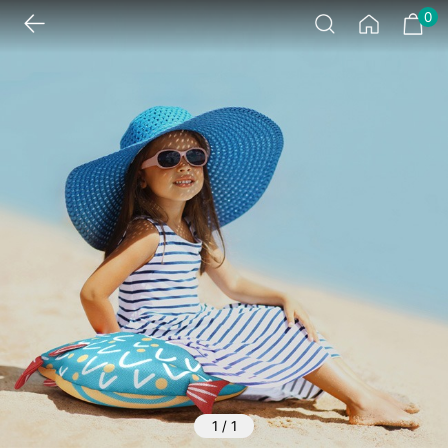
0
1
/
1