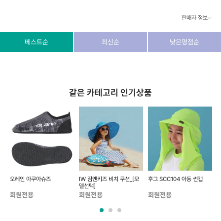
판매자 정보
상호/대표자
(주) 동이커머스
베스트순
최신순
낮은평점순
사업자 번호
346-87-03831
통신판매업 번호
제2026-고양덕양구-1438호
같은 카테고리 인기상품
이메일
dongeecom@naver.com
소재지
경기도 고양시 덕양구 꽃마을로64, 1235호
스
오레인 아쿠아슈즈
IW 짐앤키즈 비치 쿠션_[모
후그 SCC104 아동 썬캡
 택
델선택]
회원전용
회원전용
회원전용