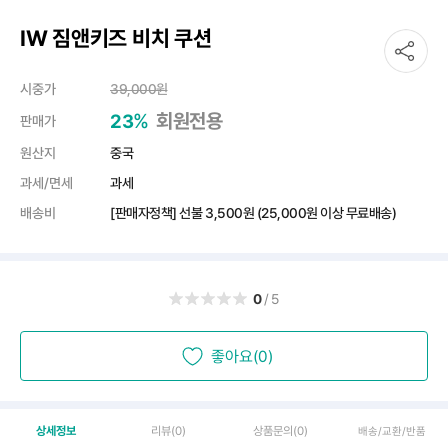
IW 짐앤키즈 비치 쿠션
시중가
39,000
원
%
회원전용
23
판매가
원산지
중국
과세/면세
과세
배송비
[판매자정책] 선불
3,500원
(25,000원 이상 무료배송)
0
/5
좋아요(0)
상세정보
리뷰
(0)
상품문의
(0)
배송/교환/반품