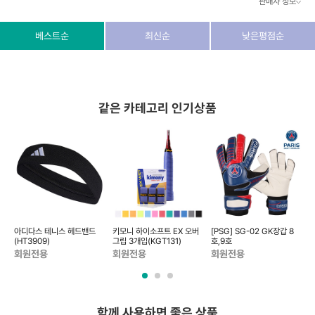
판매자 정보
상호/대표자
(주) 동이커머스
베스트순
최신순
낮은평점순
사업자 번호
346-87-03831
통신판매업 번호
제2026-고양덕양구-1438호
같은 카테고리 인기상품
이메일
dongeecom@naver.com
소재지
경기도 고양시 덕양구 꽃마을로64, 1235호
축구
아디다스 테니스 헤드밴드
키모니 하이소프트 EX 오버
[PSG] SG-02 GK장갑 8
(HT3909)
그립 3개입(KGT131)
호,9호
볼
회원전용
회원전용
회원전용
함께 사용하면 좋은 상품