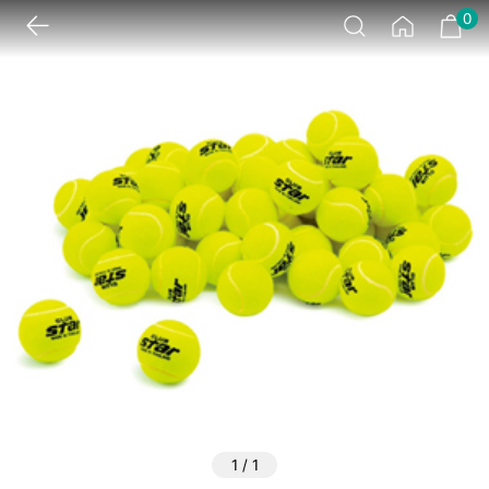
0
1
/
1