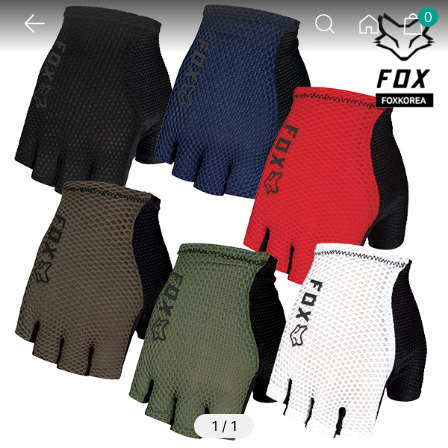
0
1
/
1