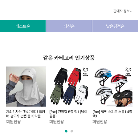
판매자 정보
상호/대표자
(주) 동이커머스
베스트순
최신순
낮은평점순
사업자 번호
346-87-03831
통신판매업 번호
제2026-고양덕양구-1438호
같은 카테고리 인기상품
이메일
dongeecom@naver.com
소재지
경기도 고양시 덕양구 꽃마을로64, 1235호
싸
자외선차단 햇빛가리개 풀커
[fox] 긴장갑 5종 택1 (남여
[fox] 헬맷 스피드 스톰1 4종
[
버 챙모자 썬캡 쿨 바라클라
공용)
택1
바 여름모자
1
회원전용
회원전용
회원전용