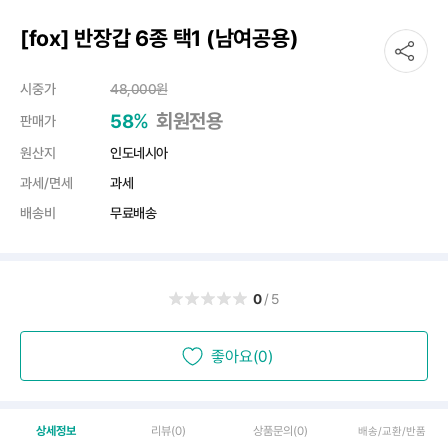
[fox] 반장갑 6종 택1 (남여공용)
시중가
48,000
원
%
회원전용
58
판매가
원산지
인도네시아
과세/면세
과세
배송비
무료배송
0
/5
좋아요(0)
상세정보
리뷰
(0)
상품문의
(0)
배송/교환/반품