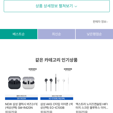
상품 상세정보 펼쳐보기
판매자 정보
상호/대표자
(주) 동이커머스
베스트순
최신순
낮은평점순
사업자 번호
346-87-03831
통신판매업 번호
제2026-고양덕양구-1438호
같은 카테고리 인기상품
이메일
dongeecom@naver.com
소재지
경기도 고양시 덕양구 꽃마을로64, 1235호
블
NEW 삼성 갤럭시 버즈3 FE
삼성 AKG C타입 이어폰 (색
엑스트라 노이즈캔슬링 HIFI
(색상선택) SM-R420N
상선택) EO-IC100B
터치 스크린 블루투스 이어폰
gni 517
g
회원전용
회원전용
회원전용