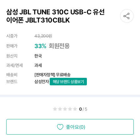
삼성 JBL TUNE 310C USB-C 유선
이어폰 JBLT310CBLK
시중가
43,200
원
%
회원전용
33
판매가
원산지
한국
과세/면세
과세
배송비
[판매자정책] 무료배송
브랜드
삼성전자
해당 브랜드 상품보기
0
/5
좋아요(0)