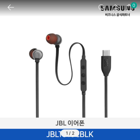
0
1
/
2