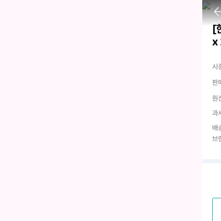
[
x
시
판
원
과
배
브