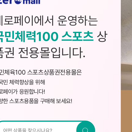
제로페이에서 운영하는
국민체력100 스포츠
상
품권 전용몰입니다.
민체육100 스포츠상품권전용몰은
국민 체력향상을 위해
로페이가 응원합니다!
양한 스포츠용품을 구매해 보세요!