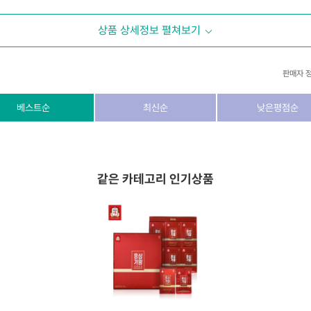
상품 상세정보 펼쳐보기
판매자 
상호/대표자
(주) 동이커머스
베스트순
최신순
낮은평점순
사업자 번호
346-87-03831
통신판매업 번호
제2026-고양덕양구-1438호
같은 카테고리 인기상품
이메일
dongeecom@naver.com
소재지
경기도 고양시 덕양구 꽃마을로64, 1235호