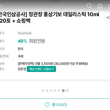
한국인삼공사] 정관장 홍삼기보 데일리스틱 10ml
 20포 + 쇼핑백
중가
70,000
원
%
회원전용
49
매가
산지
한국
세/면세
과세
송비
[판매자정책] 선불
3,500원
(30,000원 이상 무료배송)
랜드
정관장
해당 브랜드 상품보기
0
/5
좋아요(0)