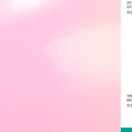
] 정관장 홍삼보윤정
[한국인삼공사]정관장 홍삼기보 데
[한국인삼공사] 정관장 홍삼보가
[한
l x 30포 + 쇼핑
일리스틱 10ml x 10포 + 정관장
(紅蔘保佳) 50ml x 30포 + 쇼
브리
쇼핑백
핑백
+ 
회원전용
회원전용
회
한국인삼공사] 정관장
[한국인삼공사] 정관장 홍삼대정(1
[한국인삼공사] 정관장 홍삼보윤정
쿠팸
홍삼정화액 100g x 1병 + 쇼핑백
병+케이스) + 쇼핑백
데일리스틱 10ml x 30포 + 쇼핑
88
백
회원전용
회원전용
회