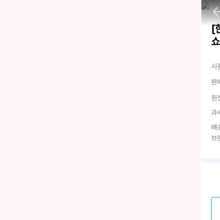
[
시
판
원
과
배
브