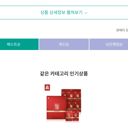
상품 상세정보 펼쳐보기
판매자 
상호/대표자
(주) 동이커머스
베스트순
최신순
낮은평점순
사업자 번호
346-87-03831
통신판매업 번호
제2026-고양덕양구-1438호
같은 카테고리 인기상품
이메일
dongeecom@naver.com
소재지
경기도 고양시 덕양구 꽃마을로64, 1235호