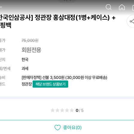
한국인삼공사] 정관장 홍삼대정(1병+케이스) +
쇼핑백
중가
75,000
원
회원전용
매가
산지
한국
세/면세
과세
송비
[판매자정책] 선불
3,500원
(30,000원 이상 무료배송)
랜드
정관장
해당 브랜드 상품보기
0
/5
좋아요(0)