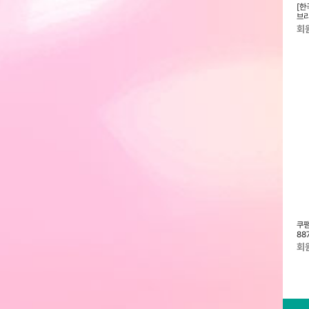
] 정관장 홍삼보윤정
[한국인삼공사]정관장 홍삼기보 데
[한국인삼공사] 정관장 홍삼보가
[한
l x 30포 + 쇼핑
일리스틱 10ml x 10포 + 정관장
(紅蔘保佳) 50ml x 30포 + 쇼
브리
쇼핑백
핑백
+ 
회원전용
회원전용
회
한국인삼공사] 정관장
[한국인삼공사] 정관장 홍삼대정(1
[한국인삼공사] 정관장 홍삼보윤정
쿠팸
홍삼정화액 100g x 1병 + 쇼핑백
병+케이스) + 쇼핑백
데일리스틱 10ml x 30포 + 쇼핑
88
백
회원전용
회원전용
회