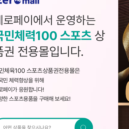
제로페이에서 운영하는
국민체력100 스포츠
상
품권 전용몰입니다.
민체육100 스포츠상품권전용몰은
국민 체력향상을 위해
로페이가 응원합니다!
양한 스포츠용품을 구매해 보세요!