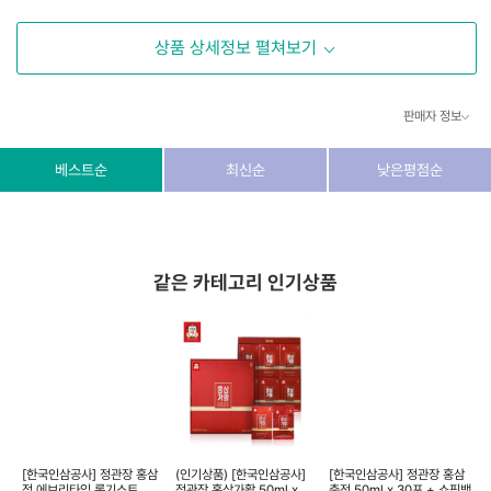
상품 상세정보 펼쳐보기
판매자 정보
상호/대표자
(주) 동이커머스
베스트순
최신순
낮은평점순
사업자 번호
346-87-03831
통신판매업 번호
제2026-고양덕양구-1438호
같은 카테고리 인기상품
이메일
dongeecom@naver.com
소재지
경기도 고양시 덕양구 꽃마을로64, 1235호
[한국인삼공사] 정관장 홍삼
(인기상품) [한국인삼공사]
[한국인삼공사] 정관장 홍삼
정 에브리타임 롱기스트
정관장 홍삼가활 50ml x 30
충전 50ml x 30포 + 쇼핑백
보