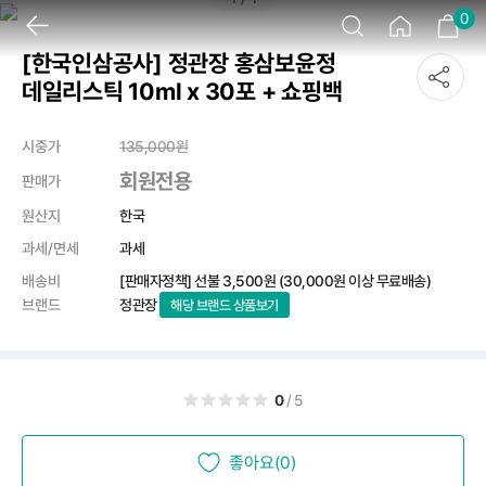
0
[한국인삼공사] 정관장 홍삼보윤정
데일리스틱 10ml x 30포 + 쇼핑백
시중가
135,000
원
회원전용
판매가
원산지
한국
과세/면세
과세
배송비
[판매자정책] 선불
3,500원
(30,000원 이상 무료배송)
브랜드
정관장
해당 브랜드 상품보기
0
/5
좋아요(0)