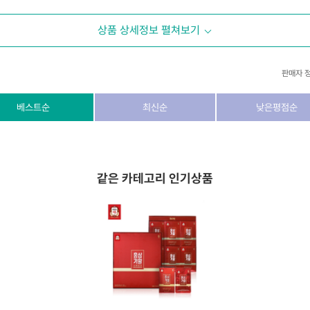
상품 상세정보 펼쳐보기
판매자 
상호/대표자
(주) 동이커머스
베스트순
최신순
낮은평점순
사업자 번호
346-87-03831
통신판매업 번호
제2026-고양덕양구-1438호
같은 카테고리 인기상품
이메일
dongeecom@naver.com
소재지
경기도 고양시 덕양구 꽃마을로64, 1235호