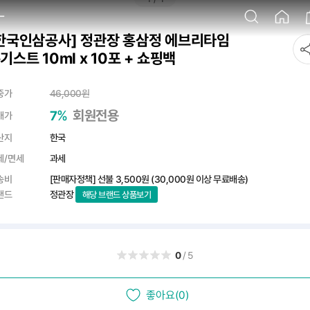
한국인삼공사] 정관장 홍삼정 에브리타임
기스트 10ml x 10포 + 쇼핑백
중가
46,000
원
%
회원전용
7
매가
산지
한국
세/면세
과세
송비
[판매자정책] 선불
3,500원
(30,000원 이상 무료배송)
랜드
정관장
해당 브랜드 상품보기
0
/5
좋아요(0)