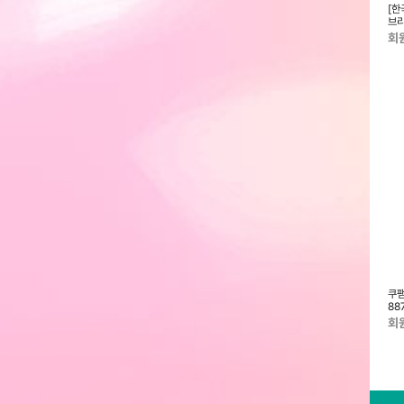
] 정관장 홍삼보윤정
[한국인삼공사]정관장 홍삼기보 데
[한국인삼공사] 정관장 홍삼보가
[한
l x 30포 + 쇼핑
일리스틱 10ml x 10포 + 정관장
(紅蔘保佳) 50ml x 30포 + 쇼
브리
쇼핑백
핑백
+ 
회원전용
회원전용
회
한국인삼공사] 정관장
[한국인삼공사] 정관장 홍삼대정(1
[한국인삼공사] 정관장 홍삼보윤정
쿠팸
홍삼정화액 100g x 1병 + 쇼핑백
병+케이스) + 쇼핑백
데일리스틱 10ml x 30포 + 쇼핑
88
백
회원전용
회원전용
회