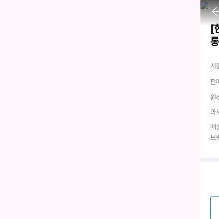
[
롱
시
판
원
과
배
브