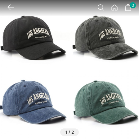
0
1
/
2