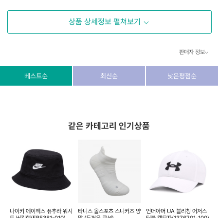
상품 상세정보 펼쳐보기
판매자 정보
상호/대표자
(주) 동이커머스
베스트순
최신순
낮은평점순
사업자 번호
346-87-03831
통신판매업 번호
제2026-고양덕양구-1438호
같은 카테고리 인기상품
이메일
dongeecom@naver.com
소재지
경기도 고양시 덕양구 꽃마을로64, 1235호
 사
나이키 에이펙스 퓨추라 워시
타니스 올스포츠 스니커즈 양
언더아머 UA 블리칭 어저스
[