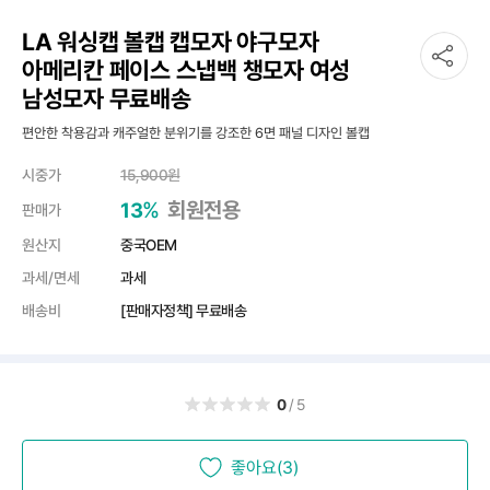
LA 워싱캡 볼캡 캡모자 야구모자
아메리칸 페이스 스냅백 챙모자 여성
남성모자 무료배송
편안한 착용감과 캐주얼한 분위기를 강조한 6면 패널 디자인 볼캡
시중가
15,900
원
%
회원전용
13
판매가
원산지
중국OEM
과세/면세
과세
배송비
[판매자정책] 무료배송
0
/5
좋아요(3)