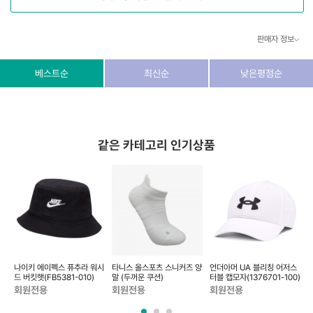
판매자 정보
상호/대표자
(주) 동이커머스
베스트순
최신순
낮은평점순
사업자 번호
346-87-03831
통신판매업 번호
제2026-고양덕양구-1438호
같은 카테고리 인기상품
이메일
dongeecom@naver.com
소재지
경기도 고양시 덕양구 꽃마을로64, 1235호
 사
나이키 에이펙스 퓨추라 워시
타니스 올스포츠 스니커즈 양
언더아머 UA 블리칭 어저스
[
거지
드 버킷햇(FB5381-010)
말 (두꺼운 쿠션)
터블 캡모자(1376701-100)
야
회원전용
회원전용
회원전용