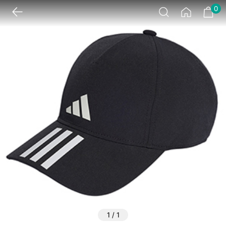
0
1
/
1