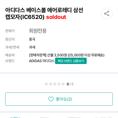
아디다스 베이스볼 에어로레디 삼선
캡모자(IC6520)
soldout
회원전용
판매가
원산지
중국
과세/면세
과세
배송비
[판매자정책] 선불
3,500원
(25,000원 이상 무료배송)
브랜드
ADIDAS 아디다스
해당 브랜드 상품보기
0
/5
좋아요(2)