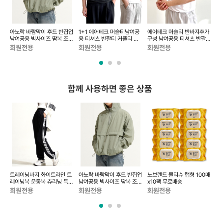
아노락 바람막이 후드 반집업
1+1 에어테크 머슬티남여공
에어테크 머슬티 반바지추가
 팬
남여공용 빅사이즈 땀복 조깅
용 티셔츠 반팔티 커플티 베
구성 남여공용 티셔츠 반팔티
복 파라슈트팬츠
이직티 무지티 헬스 레이...
커플티 베이직티 무지...
남
회원전용
회원전용
회원전용
함께 사용하면 좋은 상품
러
트레이닝바지 화이트라인 트
아노락 바람막이 후드 반집업
노브랜드 물티슈 캡형 100매
노
 우
레이닝복 운동복 츄리닝 특양
남여공용 빅사이즈 땀복 조깅
x10팩 무료배송
매
면 커플룩 일상복 밴딩...
복 파라슈트팬츠
회원전용
회원전용
회원전용