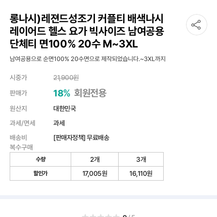
롱나시)레젼드성조기 커플티 배색나시
레이어드 헬스 요가 빅사이즈 남여공용
단체티 면100% 20수 M~3XL
남여공용으로 순면100% 20수면으로 제작되었습니다.~3XL까지
시중가
21,900
원
%
회원전용
18
판매가
원산지
대한민국
과세/면세
과세
배송비
[판매자정책] 무료배송
복수구매
2개
3개
수량
17,005
원
16,110
원
할인가