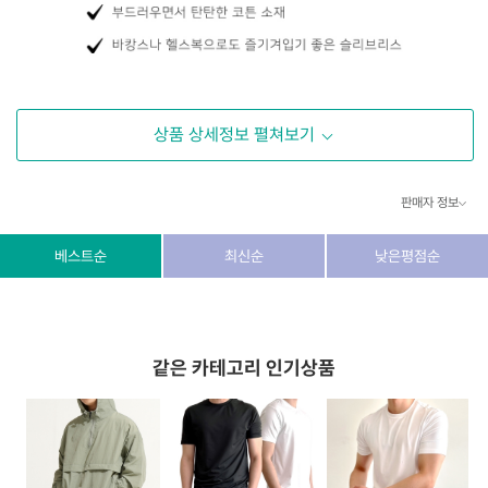
상품 상세정보 펼쳐보기
판매자 정보
상호/대표자
(주) 동이커머스
베스트순
최신순
낮은평점순
사업자 번호
346-87-03831
통신판매업 번호
제2026-고양덕양구-1438호
같은 카테고리 인기상품
이메일
dongeecom@naver.com
소재지
경기도 고양시 덕양구 꽃마을로64, 1235호