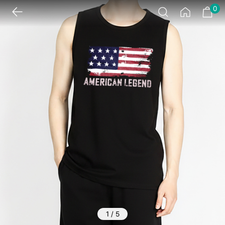
0
1
/
5