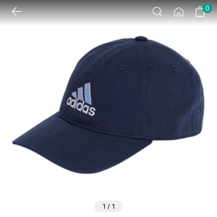
0
1
/
1