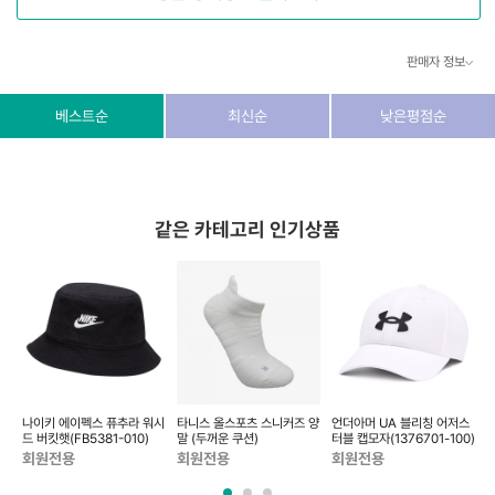
판매자 정보
상호/대표자
(주) 동이커머스
베스트순
최신순
낮은평점순
사업자 번호
346-87-03831
통신판매업 번호
제2026-고양덕양구-1438호
같은 카테고리 인기상품
이메일
dongeecom@naver.com
소재지
경기도 고양시 덕양구 꽃마을로64, 1235호
 사
나이키 에이펙스 퓨추라 워시
타니스 올스포츠 스니커즈 양
언더아머 UA 블리칭 어저스
[
거지
드 버킷햇(FB5381-010)
말 (두꺼운 쿠션)
터블 캡모자(1376701-100)
야
회원전용
회원전용
회원전용