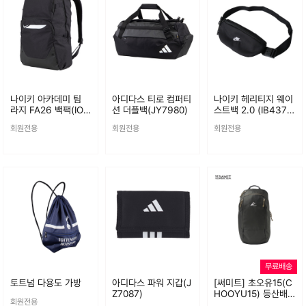
나이키 아카데미 팀
아디다스 티로 컴퍼티
나이키 헤리티지 웨이
라지 FA26 백팩(IO0
션 더플백(JY7980)
스트백 2.0 (IB4376
912-010)
-010)
회원전용
회원전용
회원전용
무료배송
토트넘 다용도 가방
아디다스 파워 지갑(J
[써미트] 초오유15(C
Z7087)
HOOYU15) 등산배
회원전용
낭 레인커버내장 코듀