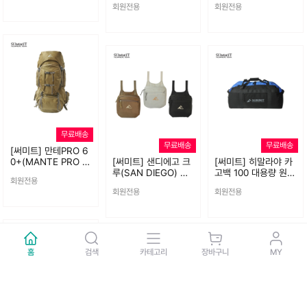
회원전용
회원전용
라원단
무료배송
무료배송
무료배송
[써미트] 만테PRO 6
0+(MANTE PRO 6
[써미트] 샌디에고 크
[써미트] 히말라야 카
0+) 등산배낭
루(SAN DIEGO) 보
고백 100 대용량 원정
회원전용
조가방
가방
회원전용
회원전용
홈
검색
카테고리
장바구니
MY