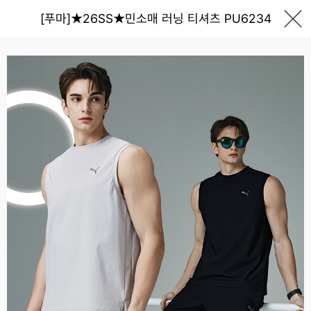
[푸마]★26SS★민소매 러닝 티셔츠 PU6234