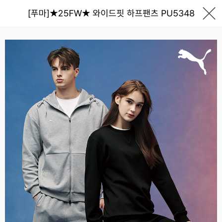
[푸마]★25FW★ 와이드핏 하프팬츠 PU5348