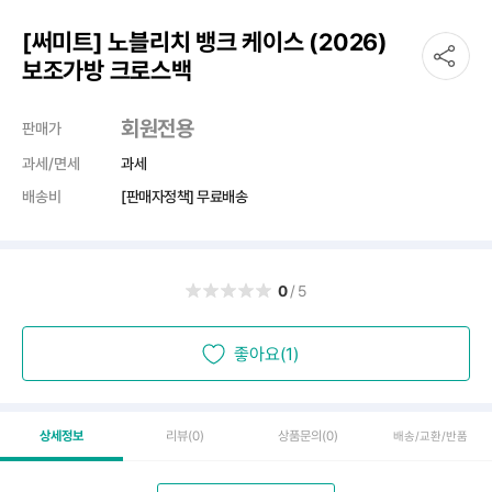
[써미트] 노블리치 뱅크 케이스 (2026)
보조가방 크로스백
회원전용
판매가
과세/면세
과세
배송비
[판매자정책] 무료배송
0
/5
좋아요(1)
상세정보
리뷰
(0)
상품문의
(0)
배송/교환/반품