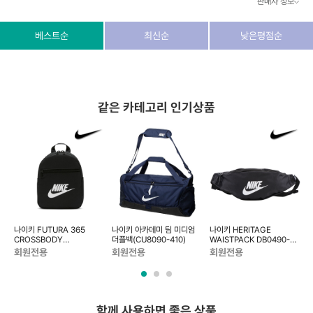
판매자 정보
상호/대표자
(주) 동이커머스
베스트순
최신순
낮은평점순
사업자 번호
346-87-03831
통신판매업 번호
제2026-고양덕양구-1438호
같은 카테고리 인기상품
이메일
dongeecom@naver.com
소재지
경기도 고양시 덕양구 꽃마을로64, 1235호
링
나이키 FUTURA 365
나이키 아카데미 팀 미디엄
나이키 HERITAGE
2
CROSSBODY
더플백(CU8090-410)
WAISTPACK DB0490-
BACKPACK - CW9301-
010
회원전용
회원전용
회원전용
010
함께 사용하면 좋은 상품