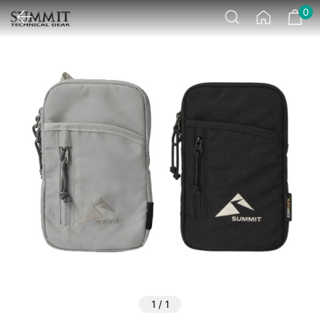
0
1
/
1