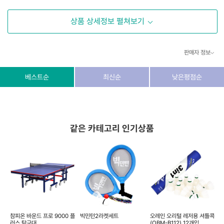
상품 상세정보 펼쳐보기
판매자 정보
상호/대표자
(주) 동이커머스
베스트순
최신순
낮은평점순
사업자 번호
346-87-03831
통신판매업 번호
제2026-고양덕양구-1438호
같은 카테고리 인기상품
이메일
dongeecom@naver.com
소재지
경기도 고양시 덕양구 꽃마을로64, 1235호
 원
참피온 바운드 프로 9000 플
빅민턴2라켓세트
오레인 오리털 레저용 셔틀콕
러스 탁구대
(OBM-B112) 12개입