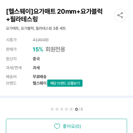
[헬스웨이]요가매트 20mm+요가블럭
+필라테스링
요가매트, 요가블럭, 필라테스링 3종 세트
시중가
41,900
원
%
회원전용
15
판매가
원산지
중국
과세/면세
과세
배송비
무료배송
브랜드
헬스웨이
해당 브랜드 상품보기
0
/5
좋아요(0)