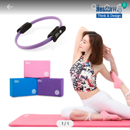
0
1
/
1